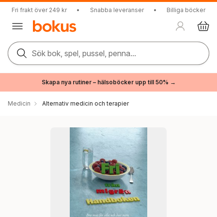
Fri frakt över 249 kr
•
Snabba leveranser
•
Billiga böcker
Sök bok, spel, pussel, penna...
Skapa nya rutiner – hälsoböcker upp till 50% →
Medicin
Alternativ medicin och terapier