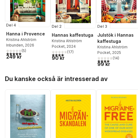
Del 4
Del 2
Del 3
Hanna i Provence
Hannas kaffestuga
Julstök i Hannas
Kristina Ahlström
Kristina Ahlström
kaffestuga
Inbunden
, 2026
Pocket
, 2024
Kristina Ahlström
(
5
)
(
17
)
Pocket
, 2025
5,0
utav 5 stjärnor. Totalt antal röster:
4,1
utav 5 stjärnor. Totalt antal röster:
249 kr
90 kr
(
14
)
4,1
utav 5 stjärnor. Total
99 kr
Hoppa över listan
Du kanske också är intresserad av