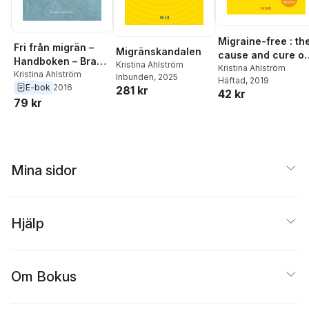
Migraine-free : th
Fri från migrän –
Migränskandalen
cause and cure of
Handboken – Bra
Kristina Ahlström
one of our most
Kristina Ahlström
mat för alla och hur
Kristina Ahlström
Inbunden
, 2025
Häftad
, 2019
widespread
E-bok
2016
man håller
281 kr
42 kr
diseases
79 kr
blodsockret stabilt
Mina sidor
Hjälp
Om Bokus