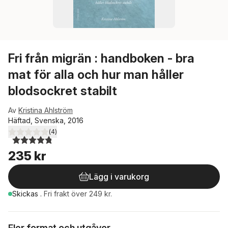
Fri från migrän : handboken - bra
mat för alla och hur man håller
blodsockret stabilt
Av
Kristina Ahlström
Häftad, Svenska, 2016
(
4
)
4,8
utav 5 stjärnor. Totalt antal röster:
235 kr
Lägg i varukorg
Skickas
.
Fri frakt över 249 kr.
Fler format och utgåvor