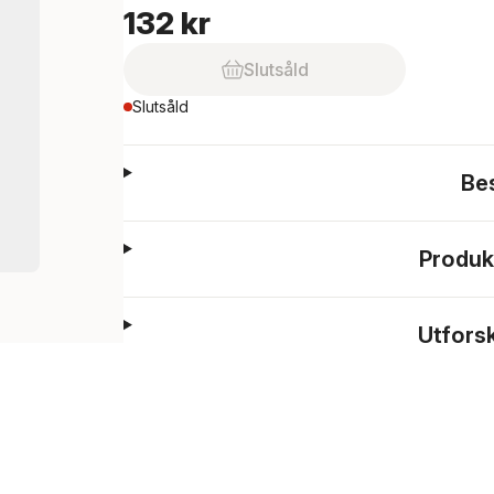
132 kr
Slutsåld
Slutsåld
Be
Produk
Utfors