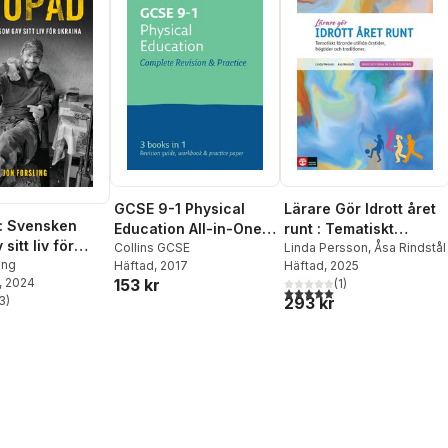
GCSE 9-1 Physical
Lärare Gör Idrott året
: Svensken
Education All-in-One
runt : Tematiskt
sitt liv för
Complete Revision
Collins GCSE
lärande utifrån
Linda Persson
,
Åsa Rindstål
ing
Häftad
, 2017
Häftad
, 2025
and Practice
årstider, högtider och
153 kr
, 2024
(
1
)
traditioner
5,0
utav 5 stjärnor. Totalt ant
293 kr
3
)
stjärnor. Totalt antal röster: