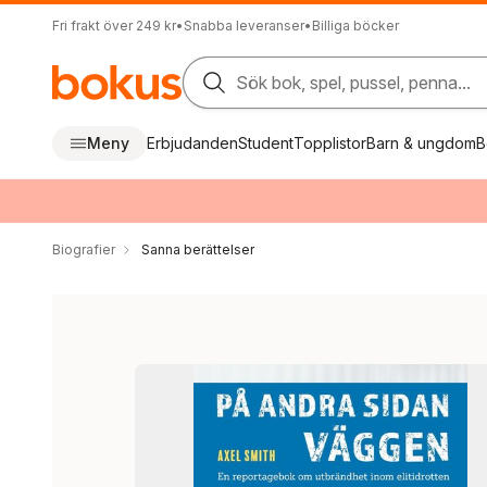
Fri frakt över 249 kr
•
Snabba leveranser
•
Billiga böcker
Sök bok, spel, pussel, penna...
Meny
Erbjudanden
Student
Topplistor
Barn & ungdom
B
Biografier
Sanna berättelser