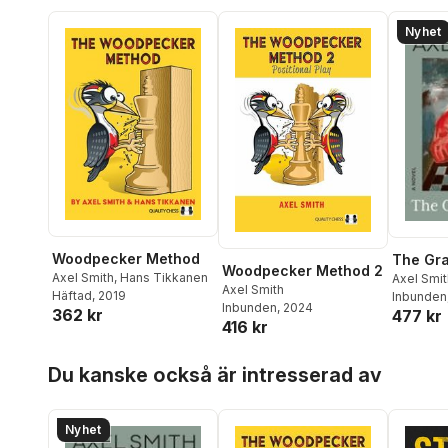
Nyhet
Woodpecker Method
The Gr
Woodpecker Method 2
Axel Smith
,
Hans Tikkanen
Axel Smit
Axel Smith
Häftad
, 2019
Inbunden
Inbunden
, 2024
362 kr
477 kr
416 kr
Hoppa över listan
Du kanske också är intresserad av
Nyhet