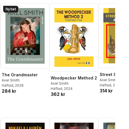
Nyhet
Street Smart 
The Grandmaster
Woodpecker Method 2
Axel Smith
Axel Smith
Axel Smith
Häftad
, 2021
Häftad
, 2026
Häftad
, 2024
314 kr
284 kr
362 kr