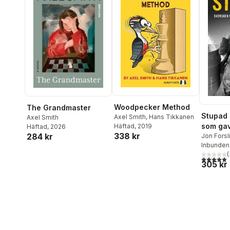
Woodpecker Method
The Grandmaster
Stupad 
Axel Smith
,
Hans Tikkanen
Axel Smith
som gav 
Häftad
, 2019
Häftad
, 2026
338 kr
284 kr
Ukraina
Jon Forsl
Inbunden
(
5,0
utav 5 
305 kr