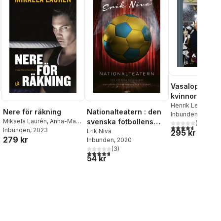
Vasaloppet : 
kvinnor och m
fäders spår
Henrik Lenngren
Nere för räkning
Nationalteatern : den
Inbunden
, 2021
Mikaela Laurén
,
Anna-Maria
svenska fotbollens
(
5
)
4,6
utav 5 stjärnor
Stawreberg
Inbunden
, 2023
huvudrollsinnehavare
Erik Niva
295 kr
279 kr
Inbunden
, 2020
och bifigurer
al röster:
(
3
)
4,7
utav 5 stjärnor. Totalt antal röster:
54 kr