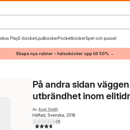
okus Play
E-böcker
Ljudböcker
Pocketböcker
Spel och pussel
Skapa nya rutiner – hälsoböcker upp till 50% →
På andra sidan väggen
utbrändhet inom elitid
Av
Axel Smith
Häftad, Svenska, 2018
(
3
)
3,7
utav 5 stjärnor. Totalt antal röster: