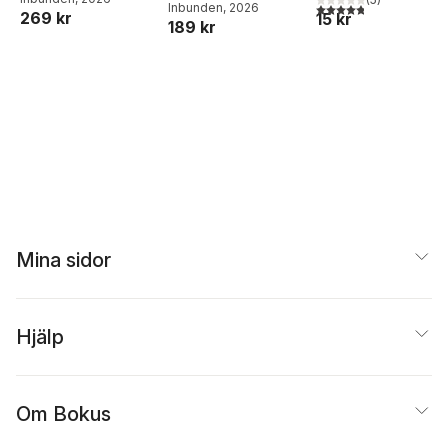
matlådor
4,8
utav 5 stjärnor. Tota
Joel Adolphson
Inbunden
, 2026
,
Emil
269 kr
15 kr
189 kr
Ejdemo Beer
,
Victor
Beer
Mina sidor
Hjälp
Om Bokus