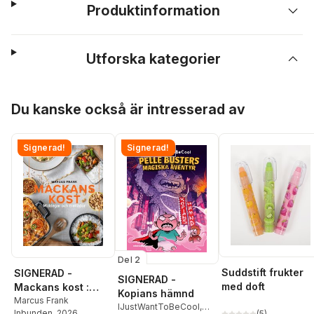
Produktinformation
Utforska kategorier
Hoppa över listan
Du kanske också är intresserad av
Signerad!
Signerad!
Del 2
Suddstift frukter
SIGNERAD -
SIGNERAD -
med doft
Mackans kost :
Kopians hämnd
Middagar och
Marcus Frank
IJustWantToBeCool
,
Inbunden
, 2026
(
5
)