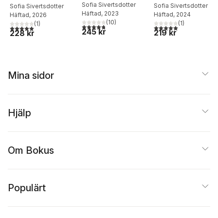
jag ödslade så
Sofia Sivertsdotter
kraft
Sofia Sivertsdotter
Sofia Sivertsdotter
Häftad
, 2023
Häftad
, 2024
mycket tid
Häftad
, 2026
(
10
)
(
1
)
(
1
)
4,8
utav 5 stjärnor. Totalt antal röster:
5,0
utav 5 stjärnor. Tota
5,0
utav 5 stjärnor. Totalt antal röster:
245 kr
219 kr
228 kr
Mina sidor
Hjälp
Om Bokus
Populärt