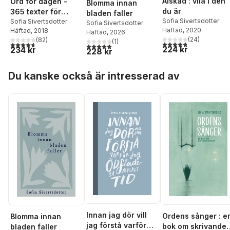
Älskad : vila i den
Ord för dagen -
Blomma innan
du är
365 texter för
bladen faller
Sofia Sivertsdotter
styrka & sinnesro
Sofia Sivertsdotter
Sofia Sivertsdotter
Häftad
, 2020
Häftad
, 2018
Häftad
, 2026
(
24
)
(
82
)
(
1
)
4,8
utav 5 stjärnor. Tota
4,7
utav 5 stjärnor. Totalt antal röster:
5,0
utav 5 stjärnor. Totalt antal röster:
224 kr
234 kr
228 kr
Hoppa över listan
Du kanske också är intresserad av
Innan jag dör vill
Ordens sånger : e
Blomma innan
jag förstå varför
bok om skrivandet
bladen faller