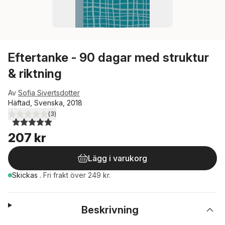
Eftertanke - 90 dagar med struktur
& riktning
Av
Sofia Sivertsdotter
Häftad, Svenska, 2018
(
3
)
5,0
utav 5 stjärnor. Totalt antal röster:
207 kr
Lägg i varukorg
Skickas
.
Fri frakt över 249 kr.
Beskrivning