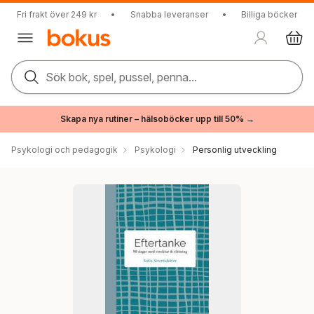
Fri frakt över 249 kr
•
Snabba leveranser
•
Billiga böcker
Sök bok, spel, pussel, penna...
Skapa nya rutiner – hälsoböcker upp till 50% →
Psykologi och pedagogik
Psykologi
Personlig utveckling