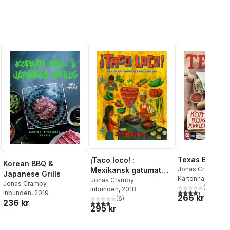
Texas BBQ
¡Taco loco! :
Korean BBQ &
Jonas Cramby
Mexikansk gatumat
Japanese Grills
Kartonnage
, 2016
från grunden
Jonas Cramby
Jonas Cramby
(
8
)
Inbunden
, 2018
4,3
utav 5 stjärnor
Inbunden
, 2019
al röster:
266 kr
(
6
)
236 kr
3,8
utav 5 stjärnor. Totalt antal röster:
295 kr