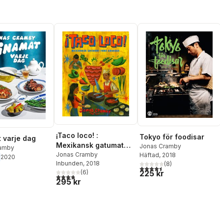
¡Taco loco! :
Tokyo för foodisar
 varje dag
Mexikansk gatumat
Jonas Cramby
ramby
från grunden
Jonas Cramby
Häftad
, 2018
2020
Inbunden
, 2018
(
8
)
4,5
utav 5 stjärnor. Totalt ant
(
6
)
225 kr
3,8
utav 5 stjärnor. Totalt antal röster:
295 kr