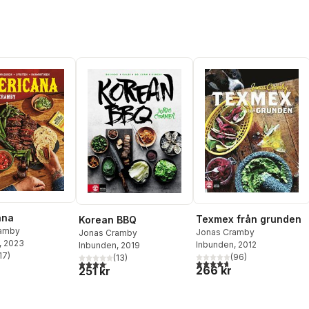
ana
Texmex från grunden
Korean BBQ
ramby
Jonas Cramby
Jonas Cramby
, 2023
Inbunden
, 2012
Inbunden
, 2019
17
)
(
96
)
(
13
)
stjärnor. Totalt antal röster:
4,7
utav 5 stjärnor. Totalt ant
4,1
utav 5 stjärnor. Totalt antal röster:
266 kr
251 kr