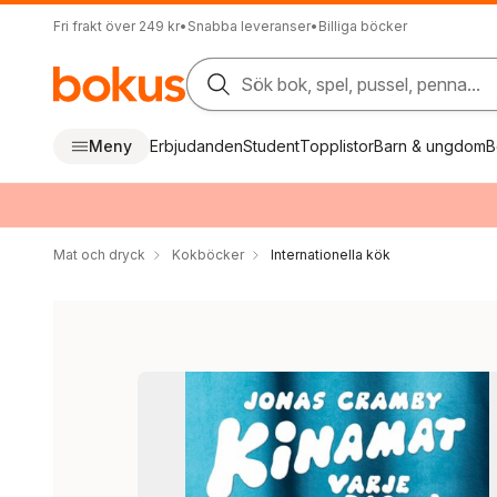
Fri frakt över 249 kr
•
Snabba leveranser
•
Billiga böcker
Sök bok, spel, pussel, penna...
Meny
Erbjudanden
Student
Topplistor
Barn & ungdom
B
Mat och dryck
Kokböcker
Internationella kök