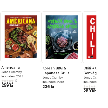
Americana
Korean BBQ &
Chili + Umami 
Jonas Cramby
Japanese Grills
Genvägen till 
Inbunden
, 2023
Jonas Cramby
hemmamatlag
Jonas Cramby
(
17
)
Inbunden
, 2019
Inbunden
, 2025
al röster:
4,8
utav 5 stjärnor. Totalt antal röster:
259 kr
236 kr
(
2
)
5,0
utav 5 stjärnor.
269 kr