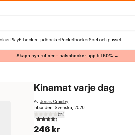
okus Play
E-böcker
Ljudböcker
Pocketböcker
Spel och pussel
Skapa nya rutiner – hälsoböcker upp till 50% →
Kinamat varje dag
Av
Jonas Cramby
Inbunden, Svenska, 2020
(
25
)
4,3
utav 5 stjärnor. Totalt antal röster:
246 kr