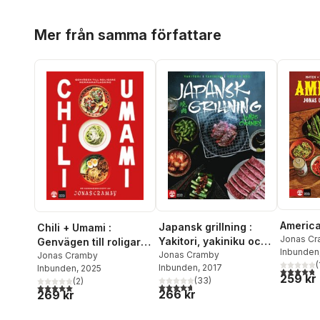
Hoppa över listan
Mer från samma författare
Americ
Japansk grillning :
Chili + Umami :
Jonas C
Yakitori, yakiniku och
Genvägen till roligare
Inbunden
koreansk BBQ
Jonas Cramby
hemmamatlagning
Jonas Cramby
(
Inbunden
, 2017
Inbunden
, 2025
4,8
utav 5 
259 kr
(
33
)
(
2
)
4,7
utav 5 stjärnor. Totalt antal röster:
5,0
utav 5 stjärnor. Totalt antal röster:
266 kr
269 kr
Hoppa över listan