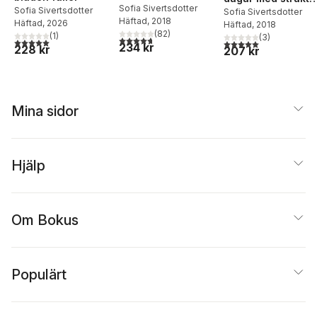
styrka & sinnesro
Sofia Sivertsdotter
Sofia Sivertsdotter
& riktning
Sofia Sivertsdotter
Häftad
, 2018
Häftad
, 2026
Häftad
, 2018
(
82
)
(
1
)
(
3
)
4,7
utav 5 stjärnor. Totalt antal röster:
5,0
utav 5 stjärnor. Totalt antal röster:
5,0
utav 5 stjärnor. Tota
234 kr
228 kr
207 kr
Mina sidor
Hjälp
Om Bokus
Populärt