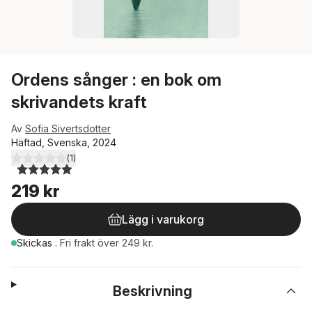
Ordens sånger : en bok om
skrivandets kraft
Av
Sofia Sivertsdotter
Häftad, Svenska, 2024
(
1
)
5,0
utav 5 stjärnor. Totalt antal röster:
219 kr
Lägg i varukorg
Skickas
.
Fri frakt över 249 kr.
Beskrivning