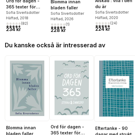
Älskad : vila i den
Ord för dagen -
Blomma innan
du är
365 texter för
bladen faller
Sofia Sivertsdotter
styrka & sinnesro
Sofia Sivertsdotter
Sofia Sivertsdotter
Häftad
, 2020
Häftad
, 2018
Häftad
, 2026
(
24
)
(
82
)
(
1
)
4,8
utav 5 stjärnor. Tota
4,7
utav 5 stjärnor. Totalt antal röster:
5,0
utav 5 stjärnor. Totalt antal röster:
224 kr
234 kr
228 kr
Hoppa över listan
Du kanske också är intresserad av
Ord för dagen -
Blomma innan
Eftertanke - 90
365 texter för
bladen faller
dagar med struktu