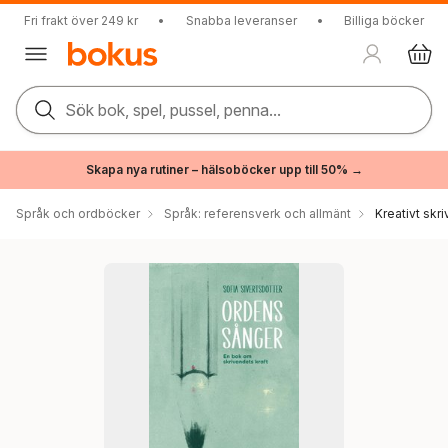
Fri frakt över 249 kr
•
Snabba leveranser
•
Billiga böcker
Sök bok, spel, pussel, penna...
Skapa nya rutiner – hälsoböcker upp till 50% →
Språk och ordböcker
Språk: referensverk och allmänt
Kreativt skr