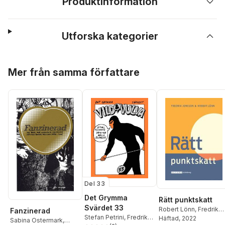
Produktinformation
Utforska kategorier
Hoppa över listan
Mer från samma författare
Del 33
Det Grymma
Rätt punktskatt
Svärdet 33
Robert Lönn
,
Fredrik
Fanzinerad
Stefan Petrini
,
Fredrik
Jonsson
Häftad
, 2022
Sabina Ostermark
,