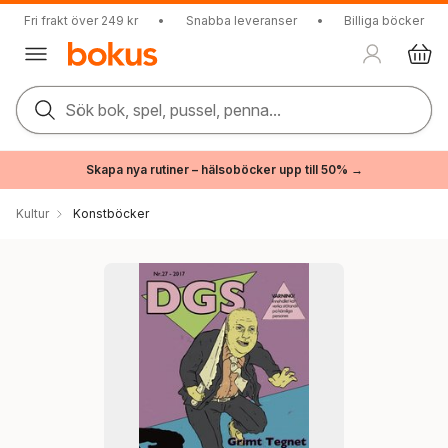
Fri frakt över 249 kr
•
Snabba leveranser
•
Billiga böcker
Sök bok, spel, pussel, penna...
Skapa nya rutiner – hälsoböcker upp till 50% →
Kultur
Konstböcker