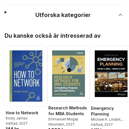
Utforska kategorier
Hoppa över listan
Du kanske också är intresserad av
Research Methods
Emergency
How to Network
for MBA Students
Planning
Kirsty James
Emmanuel Mogaji
Michael K. Lindell
,
Häftad
, 2027
Inbunden
, 2027
Ronald W. Perry
Häftad
, 2027