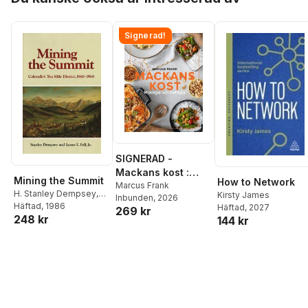
Signerad!
SIGNERAD -
Mackans kost :
Mining the Summit
How to Network
Middagar och
Marcus Frank
H. Stanley Dempsey
,
Kirsty James
Inbunden
, 2026
matlådor
James E. Fell
Häftad
, 1986
Häftad
, 2027
269 kr
248 kr
144 kr