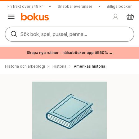
Fri frakt över 249 kr
•
Snabba leveranser
•
Billiga böcker
Sök bok, spel, pussel, penna...
Skapa nya rutiner – hälsoböcker upp till 50% →
Historia och arkeologi
Historia
Amerikas historia