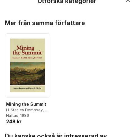
Utforska kategorier
Hoppa över listan
Mer från samma författare
Mining the Summit
H. Stanley Dempsey
,
James E. Fell
Häftad
, 1986
248 kr
Hoppa över listan
Du kanske också är intresserad av