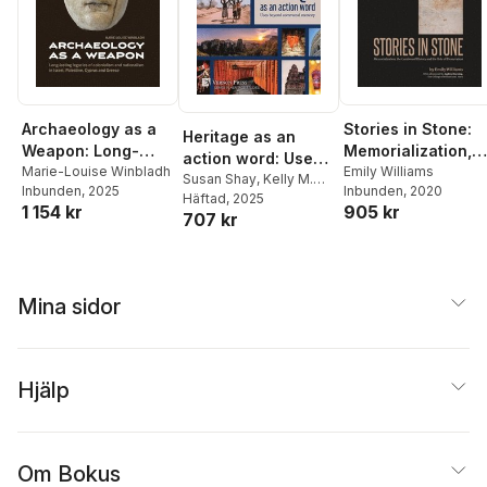
Archaeology as a
Stories in Stone:
Heritage as an
Weapon: Long-
Memorialization,
action word: Uses
lasting legacies of
Marie-Louise Winbladh
the Creation of
Emily Williams
beyond communal
Susan Shay
,
Kelly M.
Inbunden
, 2025
Inbunden
, 2020
colonialism and
History and the
Britt
Häftad
,
Uzi Baram
, 2025
,
memory
1 154 kr
905 kr
nationalism in
Role of
707 kr
Bishnupriya Basak
,
Israel, Palestine,
Preservation
Ifeyinwa Emejulu
,
Tanja
Hoffman
,
Vladimir
Cyprus and Greece
Ionesov
,
Natasha
Lyons
,
Roma Lyon
,
Mina sidor
Susan Shay
,
Kelly M.
Britt
Hjälp
Om Bokus