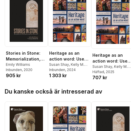
Stories in Stone:
Heritage as an
Heritage as an
Memorialization,
action word: Uses
action word: Uses
the Creation of
Emily Williams
beyond communal
Susan Shay
,
Kelly M.
beyond communal
Susan Shay
,
Kelly M.
Inbunden
, 2020
Britt
Inbunden
,
Uzi Baram
, 2024
,
History and the
memory
Britt
Häftad
,
Uzi Baram
, 2025
,
memory
905 kr
1 303 kr
Bishnupriya Basak
,
Role of
707 kr
Bishnupriya Basak
,
Ifeyinwa Emejulu
,
Tanja
Preservation
Ifeyinwa Emejulu
,
Tanj
Hoffman
,
Vladimir
Hoppa över listan
Hoffman
,
Vladimir
Du kanske också är intresserad av
Ionesov
,
Natasha
Ionesov
,
Natasha
Lyons
,
Roma Lyon
,
Lyons
,
Roma Lyon
,
Susan Shay
,
Kelly M.
Susan Shay
,
Kelly M.
Britt
Britt