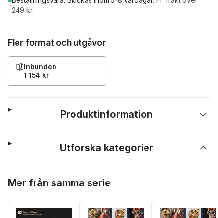
Beställningsvara.
Skickas
inom 5-8 vardagar
.
Fri frakt över
249 kr.
Fler format och utgåvor
Inbunden
1 154 kr
Produktinformation
Utforska kategorier
Hoppa över listan
Mer från samma serie