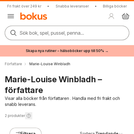
Fri frakt över 249 kr
•
Snabba leveranser
•
Billiga böcker
Sök bok, spel, pussel, penna...
Skapa nya rutiner – hälsoböcker upp till 50% →
Författare
Marie-Louise Winbladh
Marie-Louise Winbladh –
författare
Visar alla böcker från författaren . Handla med fri frakt och
snabb leverans.
2
produkter
Filtrera
Sortera:
Trendande