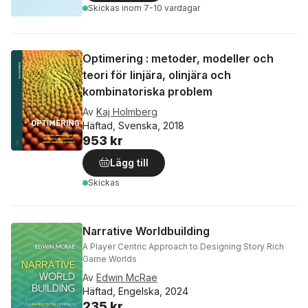
Skickas
inom 7-10 vardagar
Optimering : metoder, modeller och
teori för linjära, olinjära och
kombinatoriska problem
Av
Kaj Holmberg
Häftad, Svenska, 2018
953 kr
Lägg till
Skickas
Narrative Worldbuilding
A Player Centric Approach to Designing Story Rich
Game Worlds
Av
Edwin McRae
Häftad, Engelska, 2024
235 kr