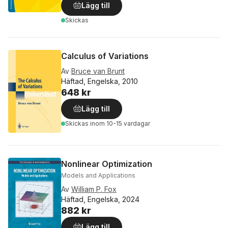
Lägg till
Skickas
Calculus of Variations
Av
Bruce van Brunt
Häftad, Engelska, 2010
648 kr
Lägg till
Skickas
inom 10-15 vardagar
Nonlinear Optimization
Models and Applications
Av
William P. Fox
Häftad, Engelska, 2024
882 kr
Lägg till