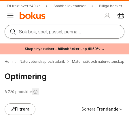
Fri frakt över 249 kr
•
Snabba leveranser
•
Billiga böcker
Sök bok, spel, pussel, penna...
Skapa nya rutiner – hälsoböcker upp till 50% →
Hem
Naturvetenskap och teknik
Matematik och naturvetenskap
Optimering
8 729
produkter
Filtrera
Sortera:
Trendande