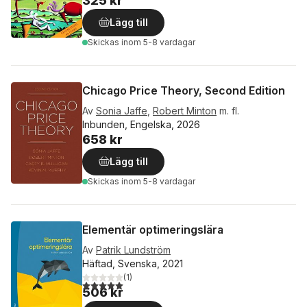
325 kr
Lägg till
Skickas
inom 5-8 vardagar
Chicago Price Theory, Second Edition
Av
Sonia Jaffe
,
Robert Minton
m. fl.
Inbunden, Engelska, 2026
658 kr
Lägg till
Skickas
inom 5-8 vardagar
Elementär optimeringslära
Av
Patrik Lundström
Häftad, Svenska, 2021
(
1
)
5,0
utav 5 stjärnor. Totalt antal röster:
506 kr