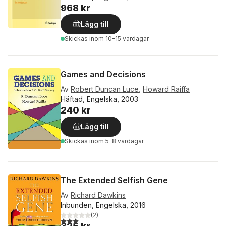
968 kr
Lägg till
Skickas
inom 10-15 vardagar
Games and Decisions
Av
Robert Duncan Luce
,
Howard Raiffa
Häftad, Engelska, 2003
240 kr
Lägg till
Skickas
inom 5-8 vardagar
The Extended Selfish Gene
Av
Richard Dawkins
Inbunden, Engelska, 2016
(
2
)
3,0
utav 5 stjärnor. Totalt antal röster: