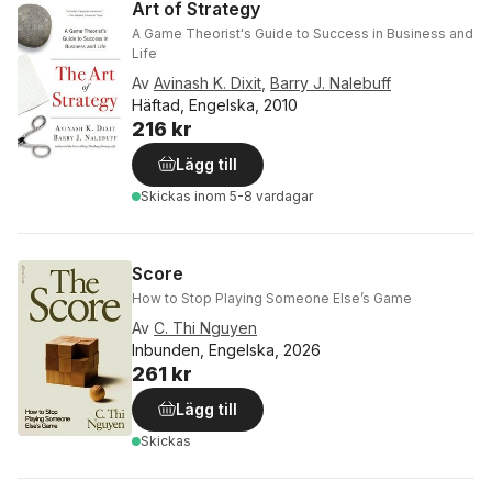
Art of Strategy
A Game Theorist's Guide to Success in Business and
Life
Av
Avinash K. Dixit
,
Barry J. Nalebuff
Häftad, Engelska, 2010
216 kr
Lägg till
Skickas
inom 5-8 vardagar
Score
How to Stop Playing Someone Else’s Game
Av
C. Thi Nguyen
Inbunden, Engelska, 2026
261 kr
Lägg till
Skickas