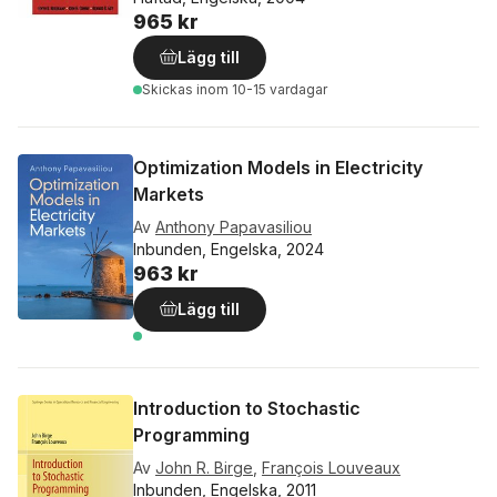
965 kr
Lägg till
Skickas
inom 10-15 vardagar
Optimization Models in Electricity
Markets
Av
Anthony Papavasiliou
Inbunden, Engelska, 2024
963 kr
Lägg till
Introduction to Stochastic
Programming
Av
John R. Birge
,
François Louveaux
Inbunden, Engelska, 2011