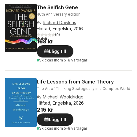
The Selfish Gene
40th Anniversary edition
Av
Richard Dawkins
Häftad, Engelska, 2016
(
9
)
2,8
utav 5 stjärnor. Totalt antal röster:
168 kr
Lägg till
Skickas
inom 5-8 vardagar
Life Lessons from Game Theory
The Art of Thinking Strategically in a Complex World
Av
Michael Wooldridge
Häftad, Engelska, 2026
215 kr
Lägg till
Skickas
inom 5-8 vardagar