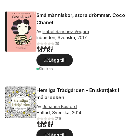
Små människor, stora drömmar. Coco
Chanel
Av
Isabel Sanchez Vegara
Inbunden, Svenska, 2017
(
5
)
4,4
utav 5 stjärnor. Totalt antal röster:
147 kr
Lägg till
Skickas
Hemliga Trädgården - En skattjakt i
målarboken
Av
Johanna Basford
Häftad, Svenska, 2014
(
71
)
4,6
utav 5 stjärnor. Totalt antal röster:
135 kr
Lägg till