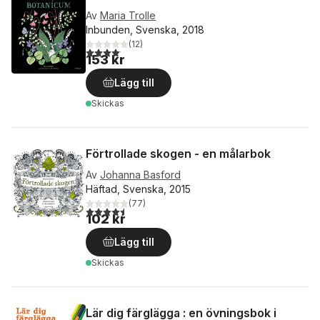
Av
Maria Trolle
Inbunden, Svenska, 2018
(
12
)
4,1
utav 5 stjärnor. Totalt antal röster:
153 kr
Lägg till
Skickas
Förtrollade skogen - en målarbok
Av
Johanna Basford
Häftad, Svenska, 2015
(
77
)
4,5
utav 5 stjärnor. Totalt antal röster:
102 kr
Lägg till
Skickas
Lär dig färglägga : en övningsbok i