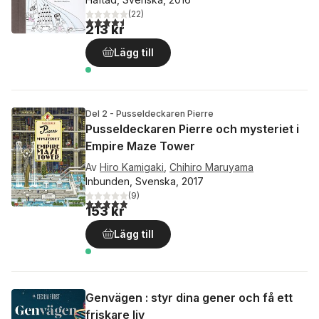
(
22
)
4,5
utav 5 stjärnor. Totalt antal röster:
213 kr
Lägg till
Del 2 - Pusseldeckaren Pierre
Pusseldeckaren Pierre och mysteriet i
Empire Maze Tower
Av
Hiro Kamigaki
,
Chihiro Maruyama
Inbunden, Svenska, 2017
(
9
)
4,9
utav 5 stjärnor. Totalt antal röster:
153 kr
Lägg till
Genvägen : styr dina gener och få ett
friskare liv