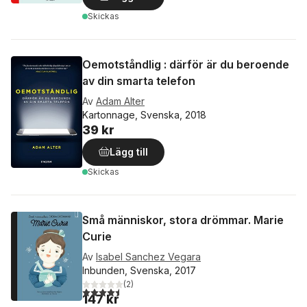
Skickas
Oemotståndlig : därför är du beroende
av din smarta telefon
Av
Adam Alter
Kartonnage, Svenska, 2018
39 kr
Lägg till
Skickas
Små människor, stora drömmar. Marie
Curie
Av
Isabel Sanchez Vegara
Inbunden, Svenska, 2017
(
2
)
4,5
utav 5 stjärnor. Totalt antal röster:
147 kr