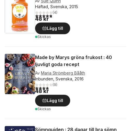
Av
Sue Quinn
Häftad, Svenska, 2015
(
4
)
4,8
utav 5 stjärnor. Totalt antal röster:
48 kr
Lägg till
Skickas
Made by Marys gröna frukost : 40
ljuvligt goda recept
Av
Maria Strömberg Bååth
Inbunden, Svenska, 2016
(
9
)
3,8
utav 5 stjärnor. Totalt antal röster:
48 kr
Lägg till
Skickas
Sömnguiden : 28 dagar till bra sömn