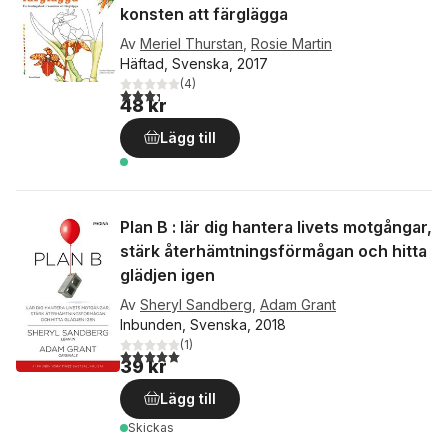
konsten att färglägga
Av
Meriel Thurstan
,
Rosie Martin
Häftad, Svenska, 2017
(
4
)
3,3
utav 5 stjärnor. Totalt antal röster:
48 kr
Lägg till
Plan B : lär dig hantera livets motgångar,
stärk återhämtningsförmågan och hitta
glädjen igen
Av
Sheryl Sandberg
,
Adam Grant
Inbunden, Svenska, 2018
(
1
)
5,0
utav 5 stjärnor. Totalt antal röster:
39 kr
Lägg till
Skickas