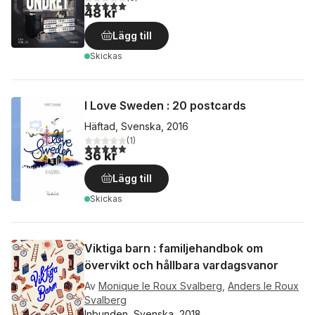
5,0
utav 5 stjärnor. Totalt antal röster:
48 kr
Lägg till
Skickas
I Love Sweden : 20 postcards
Häftad, Svenska, 2016
(
1
)
5,0
utav 5 stjärnor. Totalt antal röster:
36 kr
Lägg till
Skickas
Viktiga barn : familjehandbok om
övervikt och hållbara vardagsvanor
Av
Monique le Roux Svalberg
,
Anders le Roux
Svalberg
Inbunden, Svenska, 2018