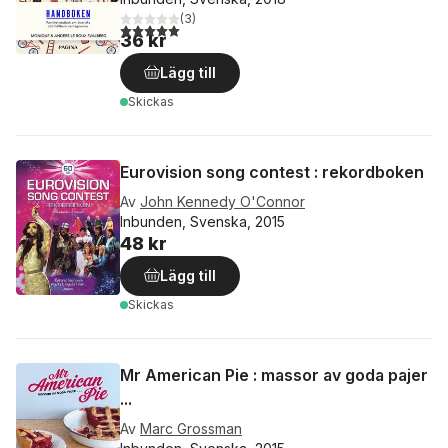
(
3
)
5,0
utav 5 stjärnor. Totalt antal röster:
36 kr
Lägg till
Skickas
Eurovision song contest : rekordboken
Av
John Kennedy O'Connor
Inbunden, Svenska, 2015
48 kr
Lägg till
Skickas
Mr American Pie : massor av goda pajer
...
Av
Marc Grossman