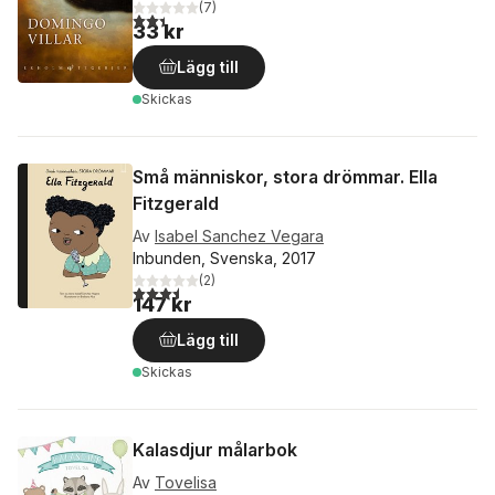
(
7
)
2,4
utav 5 stjärnor. Totalt antal röster:
33 kr
Lägg till
Skickas
Små människor, stora drömmar. Ella
Fitzgerald
Av
Isabel Sanchez Vegara
Inbunden, Svenska, 2017
(
2
)
3,5
utav 5 stjärnor. Totalt antal röster:
147 kr
Lägg till
Skickas
Kalasdjur målarbok
Av
Tovelisa