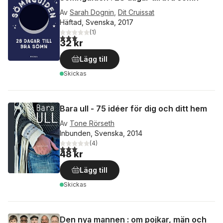
Av
Sarah Dognin
,
Dit Cruissat
Häftad, Svenska, 2017
(
1
)
3,0
utav 5 stjärnor. Totalt antal röster:
32 kr
Lägg till
Skickas
Bara ull - 75 idéer för dig och ditt hem
Av
Tone Rörseth
Inbunden, Svenska, 2014
(
4
)
3,0
utav 5 stjärnor. Totalt antal röster:
48 kr
Lägg till
Skickas
Den nya mannen : om pojkar, män och