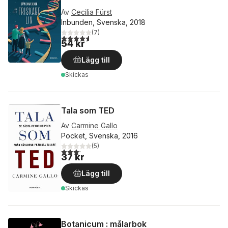
Av
Cecilia Fürst
Inbunden, Svenska, 2018
(
7
)
4,6
utav 5 stjärnor. Totalt antal röster:
54 kr
Lägg till
Skickas
Tala som TED
Av
Carmine Gallo
Pocket, Svenska, 2016
(
5
)
3,2
utav 5 stjärnor. Totalt antal röster:
37 kr
Lägg till
Skickas
Botanicum : målarbok