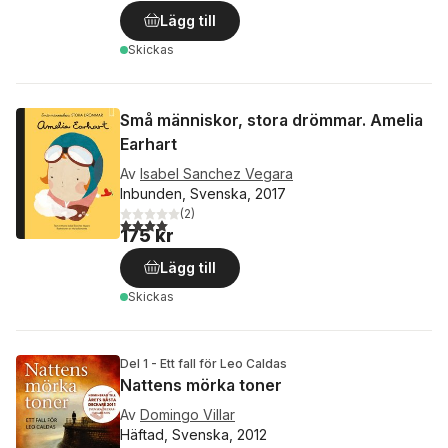
Lägg till
Skickas
Små människor, stora drömmar. Amelia
Earhart
Av
Isabel Sanchez Vegara
Inbunden, Svenska, 2017
(
2
)
4,0
utav 5 stjärnor. Totalt antal röster:
175 kr
Lägg till
Skickas
Del 1 - Ett fall för Leo Caldas
Nattens mörka toner
Av
Domingo Villar
Häftad, Svenska, 2012