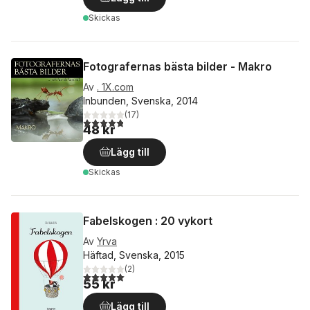
Skickas
Fotografernas bästa bilder - Makro
Av
. 1X.com
Inbunden, Svenska, 2014
(
17
)
4,8
utav 5 stjärnor. Totalt antal röster:
48 kr
Lägg till
Skickas
Fabelskogen : 20 vykort
Av
Yrva
Häftad, Svenska, 2015
(
2
)
5,0
utav 5 stjärnor. Totalt antal röster:
55 kr
Lägg till