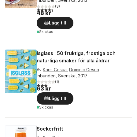
Inbunden, Svenska, 2015
(
3
)
4,3
utav 5 stjärnor. Totalt antal röster:
48 kr
Lägg till
Skickas
Isglass : 50 fruktiga, frostiga och
naturliga smaker för alla åldrar
Av
Karis Gesua
,
Dominic Gesua
Inbunden, Svenska, 2017
(
1
)
3,0
utav 5 stjärnor. Totalt antal röster:
63 kr
Lägg till
Skickas
Sockerfritt