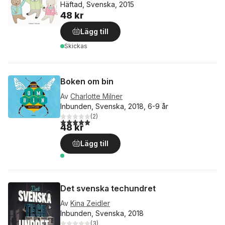
Häftad, Svenska, 2015
48 kr
Lägg till
Skickas
Boken om bin
Av
Charlotte Milner
Inbunden, Svenska, 2018, 6-9 år
(
2
)
5,0
utav 5 stjärnor. Totalt antal röster:
48 kr
Lägg till
Det svenska techundret
Av
Kina Zeidler
Inbunden, Svenska, 2018
(
3
)