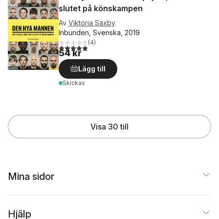
slutet på könskampen
Av
Viktoria Saxby
Inbunden, Svenska, 2019
(
4
)
5,0
utav 5 stjärnor. Totalt antal röster:
54 kr
Lägg till
Skickas
Visa 30 till
Mina sidor
Hjälp