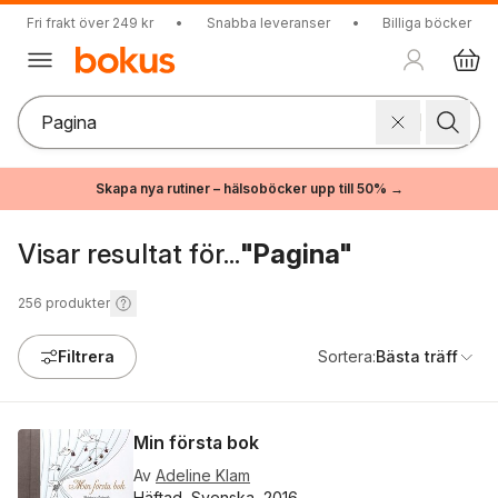
Fri frakt över 249 kr
•
Snabba leveranser
•
Billiga böcker
Skapa nya rutiner – hälsoböcker upp till 50% →
Visar resultat för...
"Pagina"
256
produkter
Filtrera
Sortera:
Bästa träff
Min första bok
Av
Adeline Klam
Häftad, Svenska, 2016