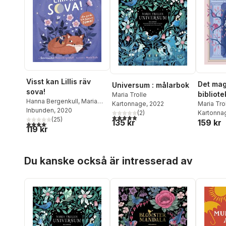
Visst kan Lillis räv
Det mag
Universum : målarbok
sova!
bibliote
Maria Trolle
Hanna Bergenkull
,
Maria
Kartonnage
, 2022
Maria Tro
Trolle
Inbunden
, 2020
(
2
)
Kartonna
5,0
utav 5 stjärnor. Totalt antal röster:
(
25
)
135 kr
159 kr
4,1
utav 5 stjärnor. Totalt antal röster:
119 kr
Hoppa över listan
Du kanske också är intresserad av