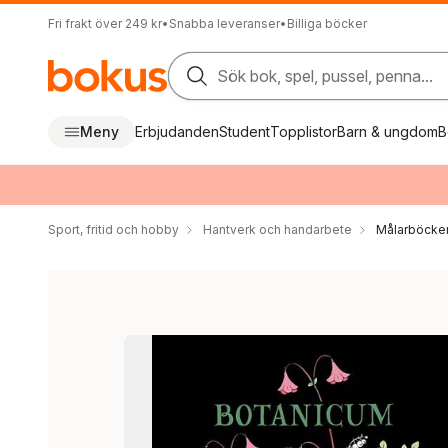
Fri frakt över 249 kr
•
Snabba leveranser
•
Billiga böcker
Sök bok, spel, pussel, penna...
Meny
Erbjudanden
Student
Topplistor
Barn & ungdom
B
Sport, fritid och hobby
Hantverk och handarbete
Målarböcker