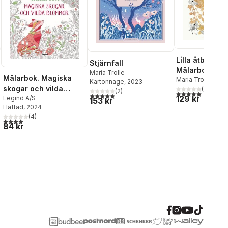
Lilla ätbara fl
Stjärnfall
Målarbok
Maria Trolle
Målarbok. Magiska
Maria Trolle
,
Emm
Kartonnage
, 2023
skogar och vilda
Larsson
(
1
)
(
2
)
5,0
utav 5 stjärnor.
al röster:
5,0
utav 5 stjärnor. Totalt antal röster:
129 kr
blommor
Legind A/S
153 kr
Häftad
, 2024
(
4
)
4,0
utav 5 stjärnor. Totalt antal röster:
84 kr