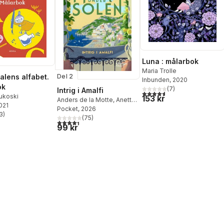
Luna : målarbok
Maria Trolle
lens alfabet.
Del 2
Inbunden
, 2020
ok
(
7
)
Intrig i Amalfi
4,6
utav 5 stjärnor. Totalt ant
ukoski
153 kr
Anders de la Motte
,
Anette
2021
de la Motte
Pocket
, 2026
3
)
(
75
)
stjärnor. Totalt antal röster:
4,4
utav 5 stjärnor. Totalt antal röster:
99 kr