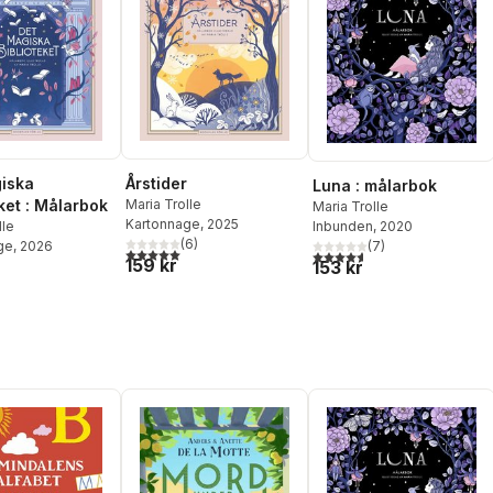
iska
Årstider
Luna : målarbok
ket : Målarbok
Maria Trolle
Maria Trolle
Kartonnage
, 2025
Inbunden
, 2020
lle
(
6
)
(
7
)
ge
, 2026
5,0
utav 5 stjärnor. Totalt antal röster:
4,6
utav 5 stjärnor. Totalt ant
159 kr
153 kr