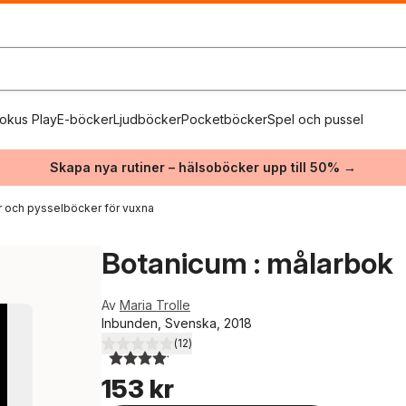
okus Play
E-böcker
Ljudböcker
Pocketböcker
Spel och pussel
Skapa nya rutiner – hälsoböcker upp till 50% →
 och pysselböcker för vuxna
Botanicum : målarbok
Av
Maria Trolle
Inbunden, Svenska, 2018
(
12
)
4,1
utav 5 stjärnor. Totalt antal röster:
153 kr