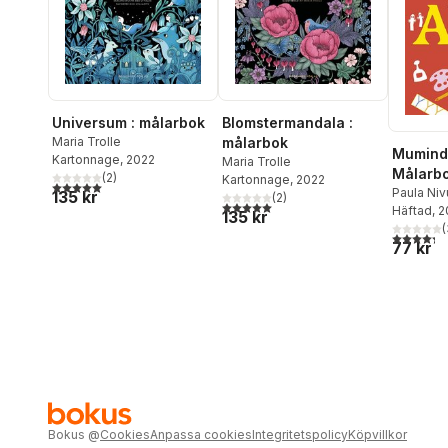
Blomstermandala :
Universum : målarbok
målarbok
Maria Trolle
Muminda
Kartonnage
, 2022
Maria Trolle
Målarb
(
2
)
Kartonnage
, 2022
5,0
utav 5 stjärnor. Totalt antal röster:
Paula Niv
135 kr
(
2
)
5,0
utav 5 stjärnor. Totalt antal röster:
Häftad
, 
135 kr
(
4,3
utav 5 
77 kr
Bokus
@
Cookies
Anpassa cookies
Integritetspolicy
Köpvillkor