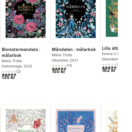
Lilla ätbara fl
Blomstermandala :
Måndalen : målarbok
Emma V. Larsson
målarbok
Maria Trolle
Trolle
Inbunden
, 2022
Inbunden
, 2021
Maria Trolle
(
4
)
(
11
)
Kartonnage
, 2022
5,0
utav 5 stjärnor.
4,8
utav 5 stjärnor. Totalt antal röster:
al röster:
162 kr
155 kr
(
2
)
5,0
utav 5 stjärnor. Totalt antal röster:
135 kr