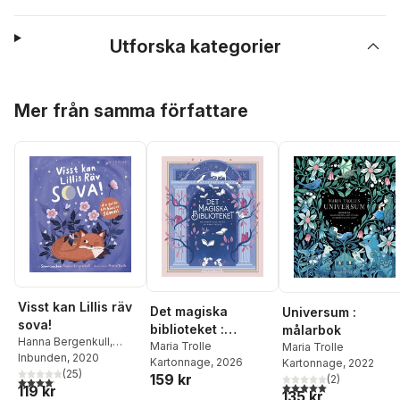
Utforska kategorier
Hoppa över listan
Mer från samma författare
Visst kan Lillis räv
Det magiska
Universum :
sova!
biblioteket :
målarbok
Hanna Bergenkull
,
Målarbok
Maria Trolle
Maria Trolle
Maria Trolle
Inbunden
, 2020
Kartonnage
, 2026
Kartonnage
, 2022
(
25
)
159 kr
(
2
)
4,1
utav 5 stjärnor. Totalt antal röster:
5,0
utav 5 stjärnor. Tota
119 kr
135 kr