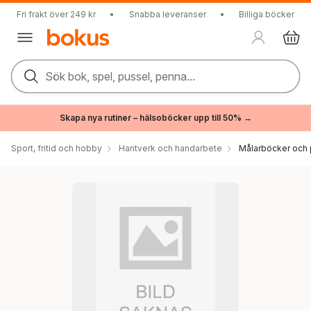
Fri frakt över 249 kr
•
Snabba leveranser
•
Billiga böcker
Sök bok, spel, pussel, penna...
Skapa nya rutiner – hälsoböcker upp till 50% →
Sport, fritid och hobby
Hantverk och handarbete
Målarböcker och 