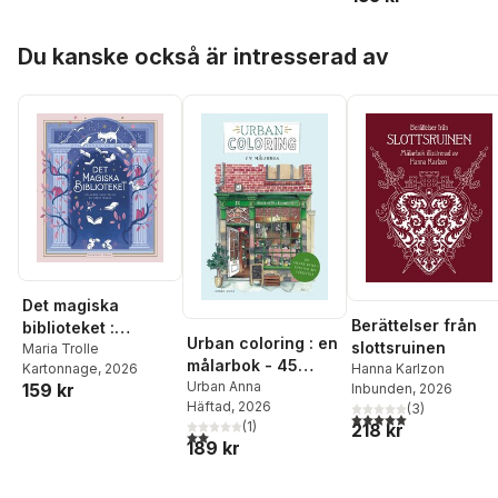
Hoppa över listan
Du kanske också är intresserad av
Det magiska
Berättelser från
biblioteket :
Urban coloring : en
slottsruinen
Målarbok
Maria Trolle
målarbok - 45
Hanna Karlzon
Kartonnage
, 2026
vackra skyltfönster
Urban Anna
159 kr
Inbunden
, 2026
Häftad
, 2026
att färglägga
(
3
)
5,0
utav 5 stjärnor. Tota
(
1
)
218 kr
2,0
utav 5 stjärnor. Totalt antal röster:
189 kr