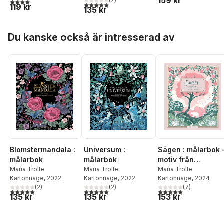
159 kr
(
2
)
4,1
utav 5 stjärnor. Totalt antal röster:
5,0
utav 5 stjärnor. Totalt antal röster:
119 kr
135 kr
Hoppa över listan
Du kanske också är intresserad av
Blomstermandala :
Universum :
Sägen : målarbok 
målarbok
målarbok
motiv från
Maria Trolle
Maria Trolle
sagornas värld
Maria Trolle
Kartonnage
, 2022
Kartonnage
, 2022
Kartonnage
, 2024
(
2
)
(
2
)
(
7
)
5,0
utav 5 stjärnor. Totalt antal röster:
5,0
utav 5 stjärnor. Totalt antal röster:
5,0
utav 5 stjärnor. Tota
135 kr
135 kr
153 kr