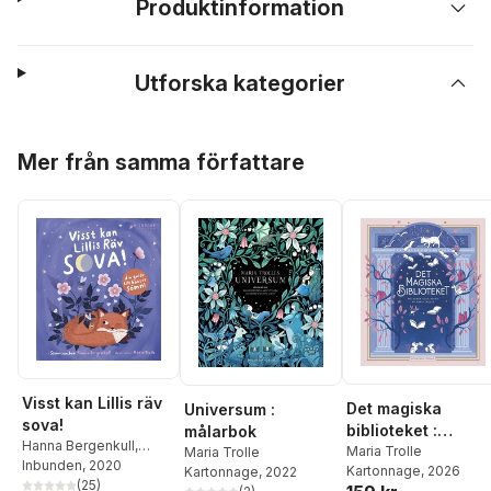
Produktinformation
Utforska kategorier
Hoppa över listan
Mer från samma författare
Visst kan Lillis räv
Det magiska
Universum :
sova!
biblioteket :
målarbok
Hanna Bergenkull
,
Målarbok
Maria Trolle
Maria Trolle
Maria Trolle
Inbunden
, 2020
Kartonnage
, 2026
Kartonnage
, 2022
(
25
)