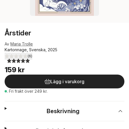
Årstider
Av
Maria Trolle
Kartonnage, Svenska, 2025
(
6
)
5,0
utav 5 stjärnor. Totalt antal röster:
159 kr
Lägg i varukorg
.
Fri frakt över 249 kr.
Beskrivning