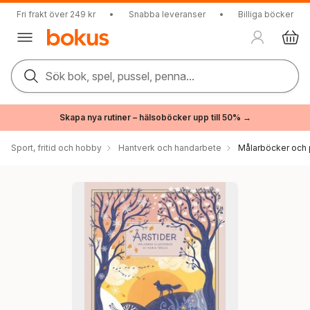
Fri frakt över 249 kr
•
Snabba leveranser
•
Billiga böcker
Sök bok, spel, pussel, penna...
Skapa nya rutiner – hälsoböcker upp till 50% →
Sport, fritid och hobby
Hantverk och handarbete
Målarböcker och 