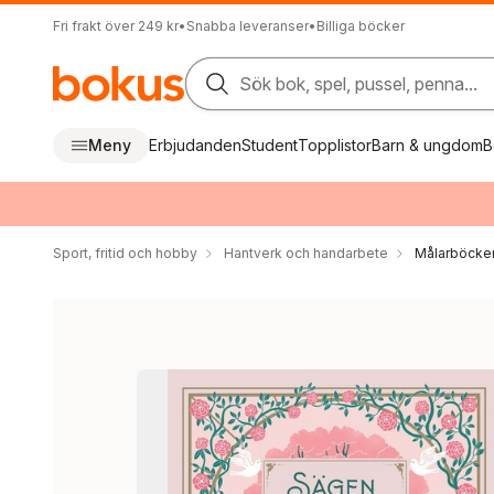
Fri frakt över 249 kr
•
Snabba leveranser
•
Billiga böcker
Sök bok, spel, pussel, penna...
Meny
Erbjudanden
Student
Topplistor
Barn & ungdom
B
Sport, fritid och hobby
Hantverk och handarbete
Målarböcker