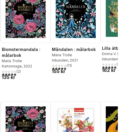
Lilla ätbara fl
Blomstermandala :
Måndalen : målarbok
Emma V. Larsson
målarbok
Maria Trolle
Trolle
Inbunden
, 2022
Inbunden
, 2021
Maria Trolle
(
4
)
(
11
)
Kartonnage
, 2022
5,0
utav 5 stjärnor.
4,8
utav 5 stjärnor. Totalt antal röster:
al röster:
162 kr
155 kr
(
2
)
5,0
utav 5 stjärnor. Totalt antal röster:
135 kr