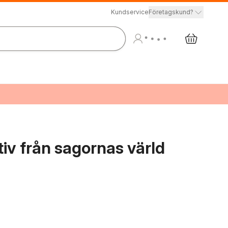
Kundservice
Företagskund?
iv från sagornas värld