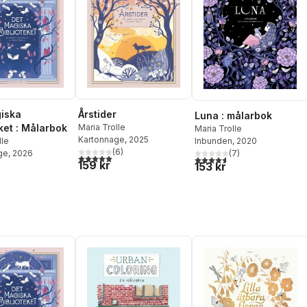
iska
Årstider
Luna : målarbok
ket : Målarbok
Maria Trolle
Maria Trolle
Kartonnage
, 2025
Inbunden
, 2020
lle
(
6
)
(
7
)
ge
, 2026
5,0
utav 5 stjärnor. Totalt antal röster:
4,6
utav 5 stjärnor. Totalt ant
159 kr
153 kr