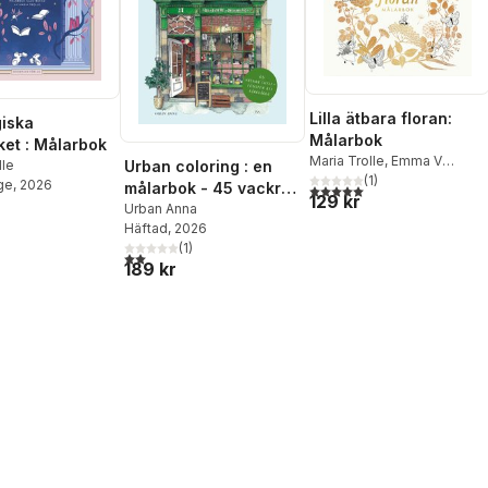
Lilla ätbara floran:
iska
Målarbok
ket : Målarbok
Maria Trolle
,
Emma V
lle
Urban coloring : en
Larsson
(
1
)
ge
, 2026
målarbok - 45 vackra
5,0
utav 5 stjärnor. Totalt ant
129 kr
skyltfönster att
Urban Anna
Häftad
, 2026
färglägga
(
1
)
2,0
utav 5 stjärnor. Totalt antal röster:
189 kr