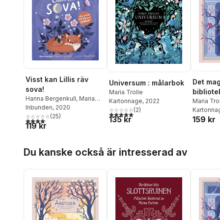
Visst kan Lillis räv
Det mag
Universum : målarbok
sova!
bibliote
Maria Trolle
Hanna Bergenkull
,
Maria
Kartonnage
, 2022
Maria Tro
Trolle
Inbunden
, 2020
(
2
)
Kartonna
5,0
utav 5 stjärnor. Totalt antal röster:
(
25
)
135 kr
159 kr
4,1
utav 5 stjärnor. Totalt antal röster:
119 kr
Hoppa över listan
Du kanske också är intresserad av