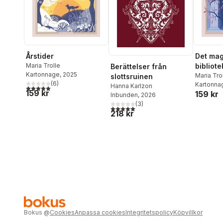
Årstider
Det mag
Maria Trolle
bibliote
Berättelser från
Kartonnage
, 2025
Maria Tro
slottsruinen
(
6
)
Kartonna
Hanna Karlzon
5,0
utav 5 stjärnor. Totalt antal röster:
159 kr
159 kr
Inbunden
, 2026
(
3
)
5,0
utav 5 stjärnor. Totalt antal röster:
218 kr
Bokus
@
Cookies
Anpassa cookies
Integritetspolicy
Köpvillkor