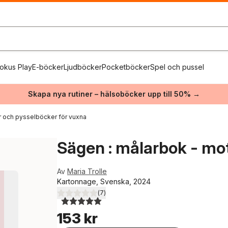
okus Play
E-böcker
Ljudböcker
Pocketböcker
Spel och pussel
Skapa nya rutiner – hälsoböcker upp till 50% →
 och pysselböcker för vuxna
Sägen : målarbok - mot
Av
Maria Trolle
Kartonnage, Svenska, 2024
(
7
)
5,0
utav 5 stjärnor. Totalt antal röster:
153 kr