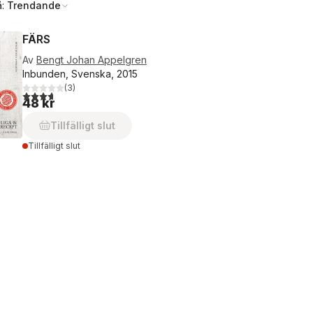
å:
Trendande
FÄRS
Av
Bengt Johan Appelgren
Inbunden, Svenska, 2015
(
3
)
3,7
utav 5 stjärnor. Totalt antal röster:
48 kr
Tillfälligt slut
Tillfälligt slut