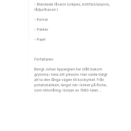
- Blandade råvaror (crèpes, köttfärs/anjovis,
rådjur/bacon )
- Korvar
- Patéer
- Pajer
Författaren
Bengt Johan Appelgren har stått bakom
grytorna i hela sitt yrkesliv. Han valde tidigt
att ta den långa vägen till kockyrket. Från
potatisbänken, längst ner i köket på Riche,
som nittonåring i början av 1980-talet.
Därefter har han sett krog- och mattrenderna
komma och gå. Bengt Johan är en välkänd
profil i restaurangbranchen. Han har även
jobbat som personlig kock åt många kända
idrottsmän och artister. Det här är Bengt
Johans första kokbok.