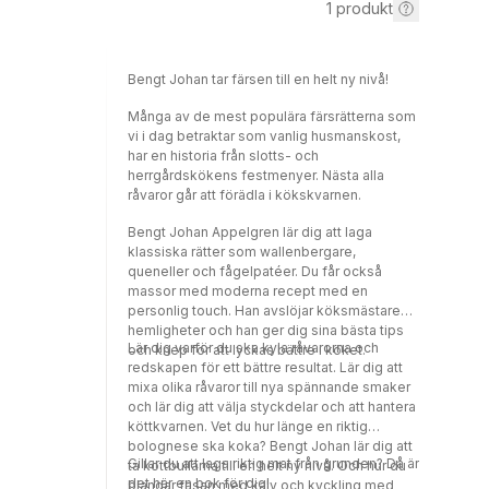
1
produkt
Bengt Johan tar färsen till en helt ny nivå!
Många av de mest populära färsrätterna som
vi i dag betraktar som vanlig husmanskost,
har en historia från slotts- och
herrgårdskökens festmenyer. Nästa alla
råvaror går att förädla i kökskvarnen.
Bengt Johan Appelgren lär dig att laga
klassiska rätter som wallenbergare,
queneller och fågelpatéer. Du får också
massor med moderna recept med en
personlig touch. Han avslöjar köksmästarens
hemligheter och han ger dig sina bästa tips
Lär dig varför du ska kyla råvarorna och
och knep för att lyckas bättre i köket.
redskapen för ett bättre resultat. Lär dig att
mixa olika råvaror till nya spännande smaker
och lär dig att välja styckdelar och att hantera
köttkvarnen. Vet du hur länge en riktig
bolognese ska koka? Bengt Johan lär dig att
Gillar du att laga riktig mat från grunden? Då är
ta köttbullarna till en helt ny nivå. Och hur du
det här en bok för dig!
blandar fasan med kalv och kyckling med