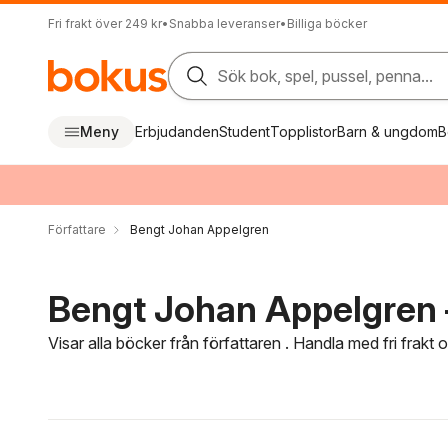
Fri frakt över 249 kr
•
Snabba leveranser
•
Billiga böcker
Sök bok, spel, pussel, penna...
Meny
Erbjudanden
Student
Topplistor
Barn & ungdom
B
Författare
Bengt Johan Appelgren
Bengt Johan Appelgren –
Visar alla böcker från författaren . Handla med fri frakt
Hoppa över filtreringsmeny