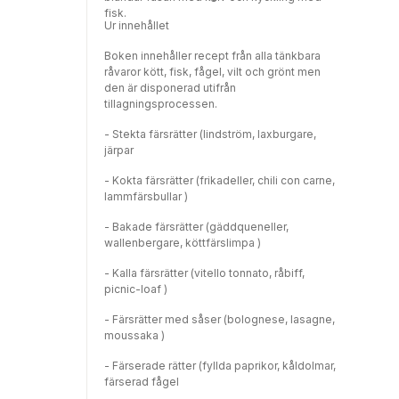
fisk.
Ur innehållet
Boken innehåller recept från alla tänkbara
råvaror kött, fisk, fågel, vilt och grönt men
den är disponerad utifrån
tillagningsprocessen.
- Stekta färsrätter (lindström, laxburgare,
järpar
- Kokta färsrätter (frikadeller, chili con carne,
lammfärsbullar )
- Bakade färsrätter (gäddqueneller,
wallenbergare, köttfärslimpa )
- Kalla färsrätter (vitello tonnato, råbiff,
picnic-loaf )
- Färsrätter med såser (bolognese, lasagne,
moussaka )
- Färserade rätter (fyllda paprikor, kåldolmar,
färserad fågel