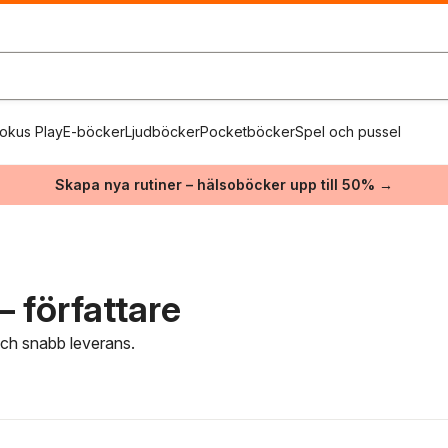
okus Play
E-böcker
Ljudböcker
Pocketböcker
Spel och pussel
Skapa nya rutiner – hälsoböcker upp till 50% →
 författare
 och snabb leverans.