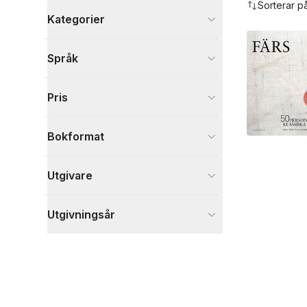
Sorterar p
Kategorier
Böcker
Språk
Mat och dryck
1
Visa fler
Pris
Visa fler
Bokformat
Utgivare
Utgivningsår