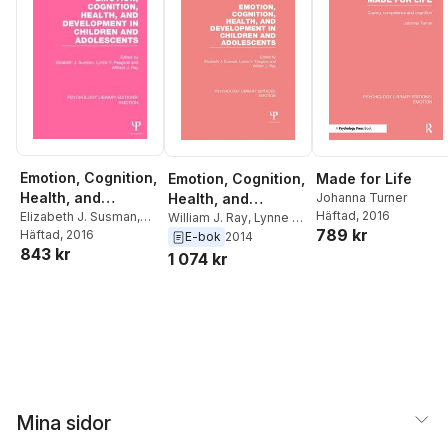
Emotion, Cognition,
Emotion, Cognition,
Made for Life
Health, and
Health, and
Johanna Turner
Häftad
, 2016
Development in
Elizabeth J. Susman
,
Development in
William J. Ray
,
Lynne V.
789 kr
Lynne V. Feagans
Häftad
, 2016
,
Feagans
,
Elizabeth J.
E-bok
2014
Children and
Children and
843 kr
William J. Ray
Susman
1 074 kr
Adolescents
Adolescents
Mina sidor