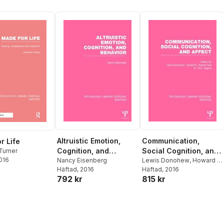
Altruistic Emotion,
Communication,
r Life
Cognition, and
Social Cognition, and
Turner
2016
Behavior (PLE:
Nancy Eisenberg
Affect
Lewis Donohew
,
Howard E.
Häftad
, 2016
Sypher
Häftad
, 2016
,
E. Tory Higgins
Emotion)
792 kr
815 kr