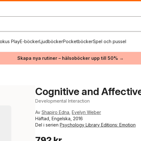
okus Play
E-böcker
Ljudböcker
Pocketböcker
Spel och pussel
Skapa nya rutiner – hälsoböcker upp till 50% →
Cognitive and Affectiv
Developmental Interaction
Av
Shapiro Edna
,
Evelyn Weber
Häftad, Engelska, 2016
Del i serien
Psychology Library Editions: Emotion
792 kr