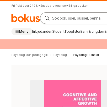
Fri frakt över 249 kr
•
Snabba leveranser
•
Billiga böcker
Sök bok, spel, pussel, penna...
Meny
Erbjudanden
Student
Topplistor
Barn & ungdom
B
Psykologi och pedagogik
Psykologi
Psykologi: känslor