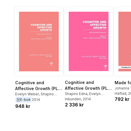
Cognitive and
Cognitive and
Made fo
Affective Growth (PLE:
Affective Growth (PLE:
Johanna 
Häftad
, 
Emotion)
Shapiro Edna
,
Evelyn
Emotion)
Evelyn Weber
,
Shapiro
792 kr
Weber
Inbunden
, 2014
Edna
E-bok
2014
2 336 kr
948 kr