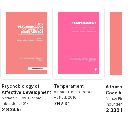
Psychobiology of
Temperament
Altruistic Emot
Affective Development
Arnold H. Buss
,
Robert
Cognition, an
Plomin
Häftad
, 2016
Nathan A. Fox
,
Richard
Behavior (PLE:
Nancy Eisenberg
792 kr
Davidson
Inbunden
, 2014
Inbunden
, 2014
Emotion)
2 934 kr
2 336 kr