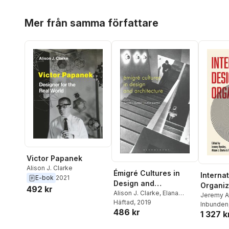
Hoppa över listan
Mer från samma författare
Victor Papanek
Alison J. Clarke
Émigré Cultures in
Interna
E-bok
2021
Design and
Organiz
492 kr
Architecture
Alison J. Clarke
,
Elana
Jeremy A
Shapira
Häftad
, 2019
Clarke
Inbunden
,
T
486 kr
1 327 k