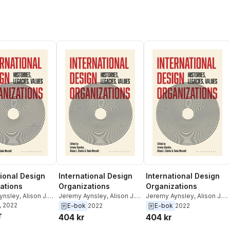
tional Design
International Design
International Design
ations
Organizations
Organizations
ynsley
,
Alison J.
Jeremy Aynsley
,
Alison J.
Jeremy Aynsley
,
Alison J.
ania Messell
, 2022
Clarke
,
Tania Messell
Clarke
,
Tania Messell
E-bok
2022
E-bok
2022
r
404 kr
404 kr