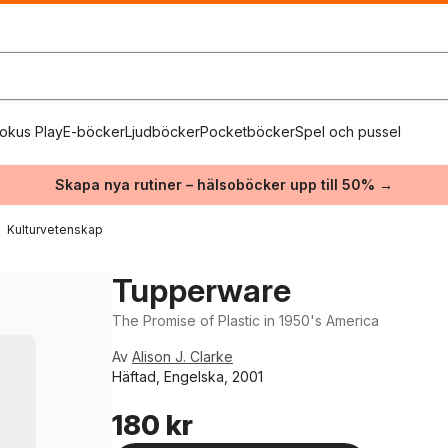
okus Play
E-böcker
Ljudböcker
Pocketböcker
Spel och pussel
Skapa nya rutiner – hälsoböcker upp till 50% →
Kulturvetenskap
Tupperware
The Promise of Plastic in 1950's America
Av
Alison J. Clarke
Häftad, Engelska, 2001
180 kr