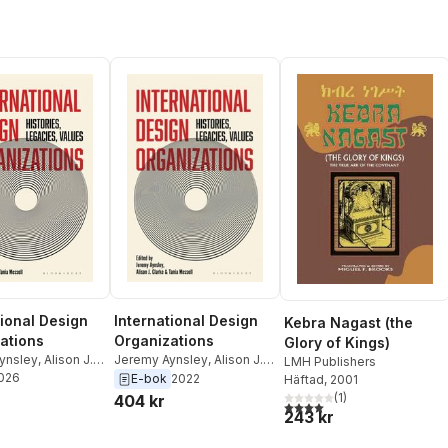
tional Design
International Design
Kebra Nagast (the
ations
Organizations
Glory of Kings)
ynsley
,
Alison J.
Jeremy Aynsley
,
Alison J.
LMH Publishers
2026
ania Messell
Clarke
,
Tania Messell
E-bok
2022
Häftad
, 2001
(
1
)
404 kr
4,0
utav 5 stjärnor. Totalt ant
243 kr