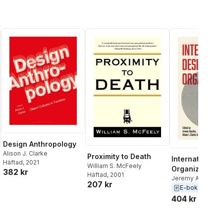
Design Anthropology
Alison J. Clarke
Proximity to Death
International 
Häftad
, 2021
William S. McFeely
Organizations
382 kr
Häftad
, 2001
Jeremy Aynsley
,
207 kr
Clarke
,
Tania Mes
E-bok
2022
404 kr
al röster: