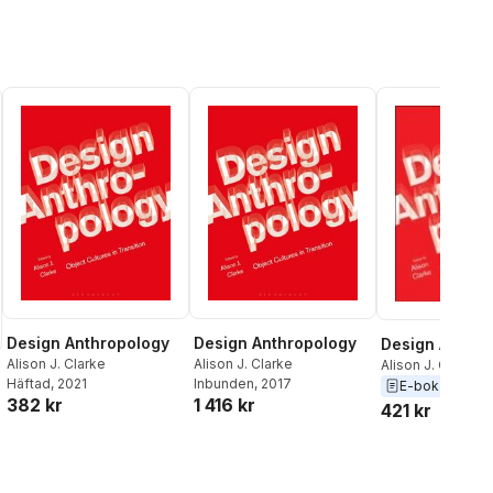
Design Anthropology
Design Anthropology
Design Anthro
Alison J. Clarke
Alison J. Clarke
Alison J. Clarke
Häftad
, 2021
Inbunden
, 2017
E-bok
2017
382 kr
1 416 kr
421 kr