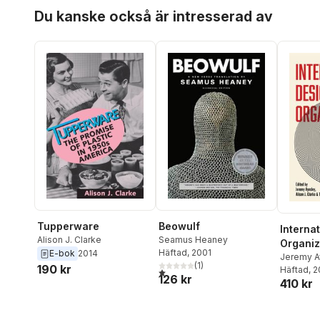
Hoppa över listan
Du kanske också är intresserad av
Tupperware
Beowulf
Interna
Alison J. Clarke
Seamus Heaney
Organiz
Häftad
, 2001
E-bok
2014
Jeremy A
(
1
)
190 kr
Clarke
Häftad
,
, 
T
1,0
utav 5 stjärnor. Totalt antal röster:
126 kr
410 kr