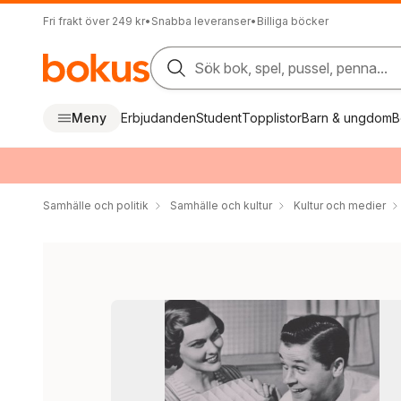
Fri frakt över 249 kr
•
Snabba leveranser
•
Billiga böcker
Sök bok, spel, pussel, penna...
Meny
Erbjudanden
Student
Topplistor
Barn & ungdom
B
Samhälle och politik
Samhälle och kultur
Kultur och medier