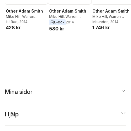
Other Adam Smith
Other Adam Smith
Other Adam Smith
Mike Hill
,
Warren
Mike Hill
,
Warren
Mike Hill
,
Warren
Montag
Häftad
, 2014
Montag
Montag
Inbunden
, 2014
E-bok
2014
428 kr
1 746 kr
580 kr
Mina sidor
Hjälp