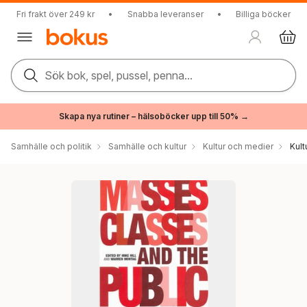
Fri frakt över 249 kr
•
Snabba leveranser
•
Billiga böcker
Sök bok, spel, pussel, penna...
Skapa nya rutiner – hälsoböcker upp till 50% →
Samhälle och politik
Samhälle och kultur
Kultur och medier
Kul