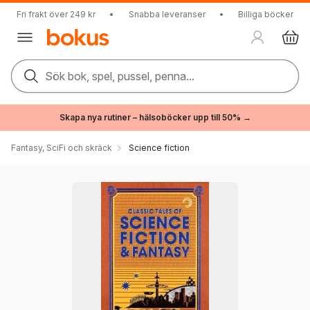
Fri frakt över 249 kr
•
Snabba leveranser
•
Billiga böcker
Sök bok, spel, pussel, penna...
Skapa nya rutiner – hälsoböcker upp till 50% →
Fantasy, SciFi och skräck
Science fiction