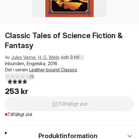
Classic Tales of Science Fiction &
Fantasy
Av
Jules Verne
,
H. G. Wells
och 3 till
Inbunden, Engelska, 2016
Del i serien
Leather-bound Classics
(
1
)
4,0
utav 5 stjärnor. Totalt antal röster:
253 kr
Tillfälligt slut
Tillfälligt slut
Produktinformation