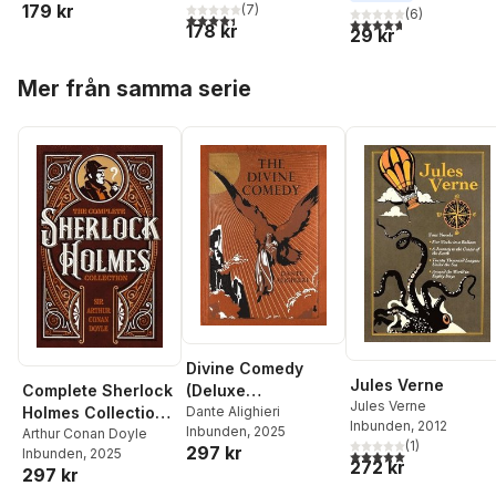
179 kr
(
7
)
(
6
)
4,4
utav 5 stjärnor. Totalt antal röster:
4,7
utav 5 stjärnor. Tota
178 kr
29 kr
Hoppa över listan
Mer från samma serie
Divine Comedy
Jules Verne
Complete Sherlock
(Deluxe
Jules Verne
Holmes Collection
Leatherbound
Dante Alighieri
Inbunden
, 2012
Inbunden
, 2025
(Deluxe
Arthur Conan Doyle
Edition)
(
1
)
297 kr
Inbunden
, 2025
5,0
utav 5 stjärnor. Tota
Leatherbound
272 kr
297 kr
Edition)