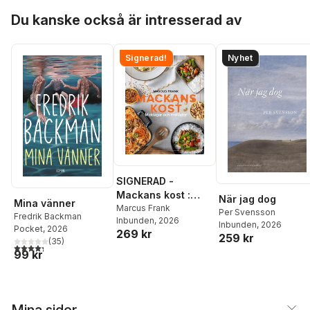
Hoppa över listan
Du kanske också är intresserad av
Signerad!
Nyhet
SIGNERAD -
Mackans kost :
När jag dog
Mina vänner
Middagar och
Marcus Frank
Per Svensson
Fredrik Backman
Inbunden
, 2026
matlådor
Inbunden
, 2026
Pocket
, 2026
269 kr
259 kr
(
35
)
4,3
utav 5 stjärnor. Totalt antal röster:
99 kr