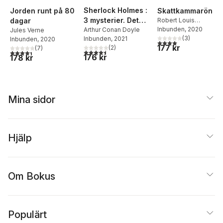
Sherlock Holmes :
Jorden runt på 80
Skattkammarön
3 mysterier. Det
dagar
Robert Louis
Stevenson
Inbunden
, 2020
spräckliga bandet ;
Arthur Conan Doyle
Jules Verne
(
3
)
Inbunden
, 2021
Inbunden
, 2020
De rödhårigas
4,0
utav 5 stjärnor. Tota
177 kr
(
2
)
(
7
)
förening ; En
4,5
utav 5 stjärnor. Totalt antal röster:
4,4
utav 5 stjärnor. Totalt antal röster:
176 kr
178 kr
skandal i Böhmen
Mina sidor
Hjälp
Om Bokus
Populärt