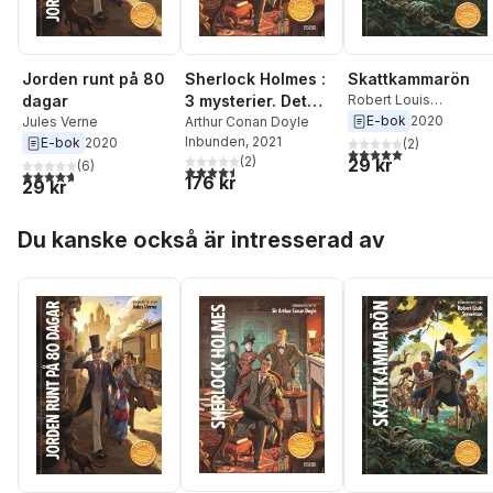
Sherlock Holmes :
Jorden runt på 80
Skattkammarön
3 mysterier. Det
dagar
Robert Louis
Stevenson
,
Cecilia
E-bok
2020
spräckliga bandet ;
Arthur Conan Doyle
Jules Verne
Davidsson
Inbunden
, 2021
E-bok
2020
De rödhårigas
(
2
)
5,0
utav 5 stjärnor. Tota
(
2
)
29 kr
förening ; En
(
6
)
4,5
utav 5 stjärnor. Totalt antal röster:
4,7
utav 5 stjärnor. Totalt antal röster:
176 kr
29 kr
skandal i Böhmen
Hoppa över listan
Du kanske också är intresserad av