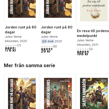
Jorden runt på 80
Jorden runt på 80
En resa till jordens
dagar
dagar
medelpunkt
Jules Verne
Jules Verne
Jules Verne
Inbunden
, 2020
E-bok
2020
Inbunden
, 2021
(
7
)
(
6
)
4,4
utav 5 stjärnor. Totalt antal röster:
4,7
utav 5 stjärnor. Totalt antal röster:
(
2
)
178 kr
29 kr
5,0
utav 5 stjärnor. Tota
198 kr
Hoppa över listan
Mer från samma serie