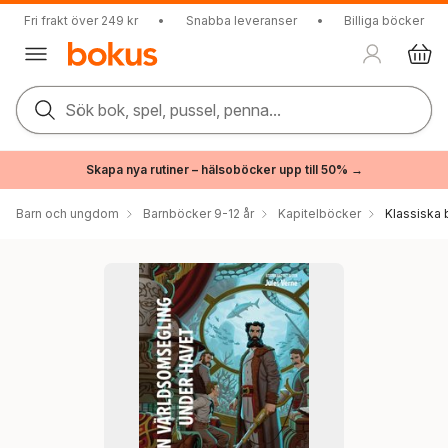
Fri frakt över 249 kr
•
Snabba leveranser
•
Billiga böcker
Sök bok, spel, pussel, penna...
Skapa nya rutiner – hälsoböcker upp till 50% →
Barn och ungdom
Barnböcker 9-12 år
Kapitelböcker
Klassiska