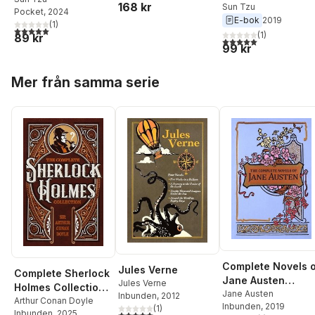
168 kr
Sun Tzu
Pocket
, 2024
E-bok
2019
(
1
)
5,0
utav 5 stjärnor. Totalt antal röster:
(
1
)
89 kr
5,0
utav 5 stjärnor. Tota
99 kr
Hoppa över listan
Mer från samma serie
Complete Novels 
Jules Verne
Complete Sherlock
Jane Austen
Jules Verne
Holmes Collection
(Deluxe
Jane Austen
Inbunden
, 2012
(Deluxe
Arthur Conan Doyle
Inbunden
, 2019
Leatherbound
(
1
)
Inbunden
, 2025
5,0
utav 5 stjärnor. Totalt antal röster: