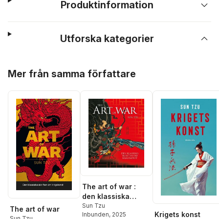
Produktinformation
Utforska kategorier
Hoppa över listan
Mer från samma författare
The art of war :
den klassiska
skriften om
Sun Tzu
The art of war
Krigets konst
Inbunden
, 2025
krigskonst
Sun Tzu