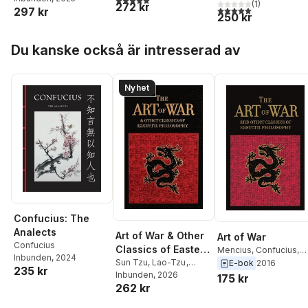
Leatherbound
(
1
)
272 kr
Edition)
5,0
utav 5 stjärnor. Tota
297 kr
Edition)
250 kr
Hoppa över listan
Du kanske också är intresserad av
Nyhet
Confucius: The
Analects
Art of War & Other
Art of War
Confucius
Classics of Eastern
Mencius
,
Confucius
,
Inbunden
, 2024
Philosophy (Deluxe
Sun Tzu
,
Lao-Tzu
,
Lao-Tzu
,
Sun Tzu
E-bok
2016
235 kr
Confucius
Inbunden
, 2026
,
Mencius
Leatherbound
175 kr
262 kr
Edition)