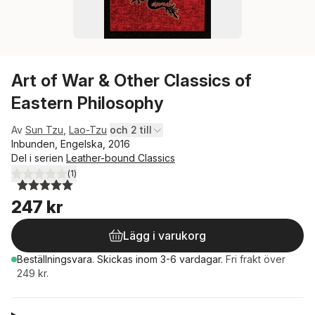
Art of War & Other Classics of
Eastern Philosophy
Av
Sun Tzu
,
Lao-Tzu
och 2 till
Inbunden, Engelska, 2016
Del i serien
Leather-bound Classics
(
1
)
5,0
utav 5 stjärnor. Totalt antal röster:
247 kr
Lägg i varukorg
Beställningsvara.
Skickas
inom 3-6 vardagar
.
Fri frakt över
249 kr.