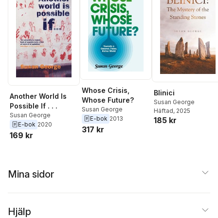
Whose Crisis,
Blinici
Another World Is
Whose Future?
Susan George
Possible If . . .
Susan George
Häftad
, 2025
Susan George
E-bok
2013
185 kr
E-bok
2020
317 kr
169 kr
Mina sidor
Hjälp