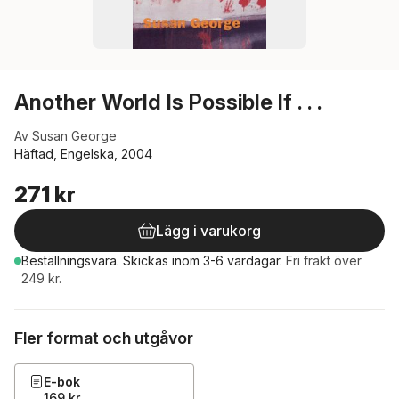
Another World Is Possible If . . .
Av
Susan George
Häftad, Engelska, 2004
271 kr
Lägg i varukorg
Beställningsvara.
Skickas
inom 3-6 vardagar
.
Fri frakt över
249 kr.
Fler format och utgåvor
E-bok
169 kr