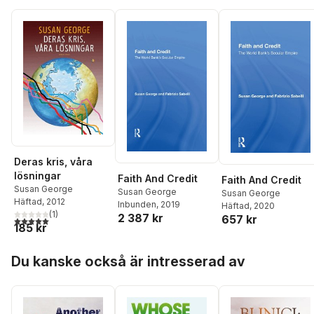
Deras kris, våra
lösningar
Faith And Credit
Faith And Credit
Susan George
Susan George
Susan George
Häftad
, 2012
Inbunden
, 2019
Häftad
, 2020
(
1
)
2 387 kr
657 kr
5,0
utav 5 stjärnor. Totalt antal röster:
185 kr
Hoppa över listan
Du kanske också är intresserad av