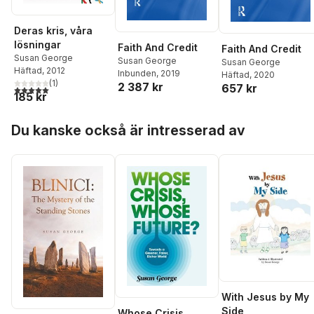
Deras kris, våra
lösningar
Faith And Credit
Faith And Credit
Susan George
Susan George
Susan George
Häftad
, 2012
Inbunden
, 2019
Häftad
, 2020
(
1
)
2 387 kr
657 kr
5,0
utav 5 stjärnor. Totalt antal röster:
185 kr
Hoppa över listan
Du kanske också är intresserad av
With Jesus by My
Side
Whose Crisis,