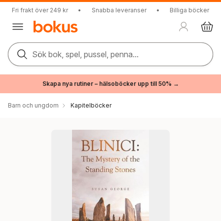
Fri frakt över 249 kr
•
Snabba leveranser
•
Billiga böcker
Sök bok, spel, pussel, penna...
Skapa nya rutiner – hälsoböcker upp till 50% →
Barn och ungdom
Kapitelböcker