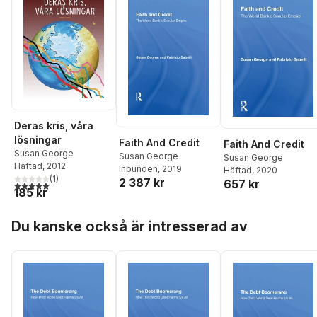
Deras kris, våra
lösningar
Faith And Credit
Faith And Credit
Susan George
Susan George
Susan George
Häftad
, 2012
Inbunden
, 2019
Häftad
, 2020
(
1
)
2 387 kr
657 kr
5,0
utav 5 stjärnor. Totalt antal röster:
185 kr
Hoppa över listan
Du kanske också är intresserad av