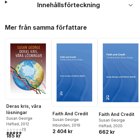
Innehållsförteckning
Hoppa över listan
Mer från samma författare
Deras kris, våra
lösningar
Faith And Credit
Faith And Credit
Susan George
Susan George
Susan George
Häftad
, 2012
Inbunden
, 2019
Häftad
, 2020
(
1
)
2 404 kr
662 kr
5,0
utav 5 stjärnor. Totalt antal röster:
185 kr