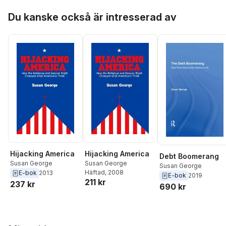
Hoppa över listan
Du kanske också är intresserad av
Hijacking America
Hijacking America
Debt Boomerang
Susan George
Susan George
Susan George
Häftad
, 2008
E-bok
2013
E-bok
2019
211 kr
237 kr
690 kr