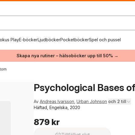
okus Play
E-böcker
Ljudböcker
Pocketböcker
Spel och pussel
Skapa nya rutiner – hälsoböcker upp till 50% →
torn
Psychological Bases of 
Av
Andreas Ivarsson
,
Urban Johnson
och 2 till
Häftad, Engelska, 2020
879 kr
Tillfälligt slut