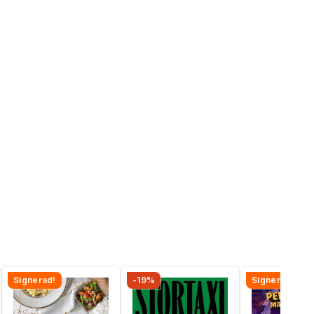
Signerad!
-19%
Signerad!