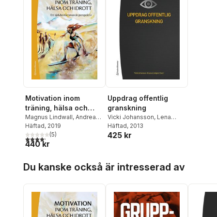
Motivation inom
Uppdrag offentlig
träning, hälsa och
granskning
idrott - Ett
Magnus Lindwall
,
Andreas
Vicki Johansson
,
Lena
Stenling
Häftad
, 2019
,
Karin Weman
,
Lindgren
Häftad
, 2013
,
Mats Bengtsson
,
självbestämmande
425 kr
Karolina Edler
(
5
)
,
Henrik
Emma Ek Österberg
,
Ingrid
perspektiv
4,2
utav 5 stjärnor. Totalt antal röster:
440 kr
Gustafsson
,
Andreas
Gustafsson
,
Maria
Ivarsson
,
Urban Johnson
,
Gustavson
,
Andreas
Hoppa över listan
Linus Jonsson
,
Susanne
Ivarsson
,
Lars Karlsson
,
Du kanske också är intresserad av
Tafvelin
,
Stefan Wagnsson
Osvaldo Salas
,
Kristina
Tamm Hallström