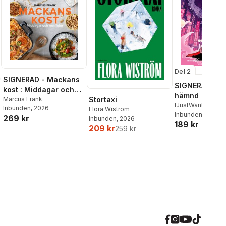
Del 2
SIGNERAD - Mackans
SIGNERAD - K
kost : Middagar och
hämnd
matlådor
Marcus Frank
Stortaxi
IJustWantToBeC
Inbunden
, 2026
Flora Wiström
Adolphson
Inbunden
, 2026
,
Emil
269 kr
Inbunden
, 2026
189 kr
Beer
,
Victor Beer
209 kr
259 kr
al röster: