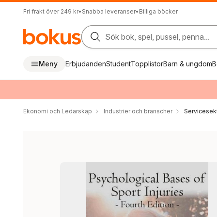
Fri frakt över 249 kr
•
Snabba leveranser
•
Billiga böcker
Sök bok, spel, pussel, penna...
Meny
Erbjudanden
Student
Topplistor
Barn & ungdom
B
Ekonomi och Ledarskap
Industrier och branscher
Servicesek