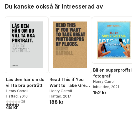
Hoppa över listan
Du kanske också är intresserad av
Bli en superproffs
fotograf
Läs den här om du
Read This if You
Henry Carroll
vill ta bra porträtt
Want to Take Great
Inbunden
, 2021
Henry Carroll
Photographs of
Henry Carroll
152 kr
Häftad
, 2016
Häftad
, 2017
Places
188 kr
(
5
)
4,4
utav 5 stjärnor. Totalt antal röster:
48 kr