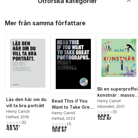
Utforska kategorier
Hoppa över listan
Mer från samma författare
Bli en superproffs
konstnär : massor
Läs den här om du
Read This if You
med inspiration
Henry Carroll
vill ta bra porträtt
Inbunden
, 2021
Want to Take Great
och tips från
Henry Carroll
(
1
)
Photographs
Henry Carroll
mästarna
4,0
utav 5 stjärnor. Tota
Häftad
, 2016
152 kr
Häftad
, 2023
(
5
)
(
1
)
4,4
utav 5 stjärnor. Totalt antal röster:
5,0
utav 5 stjärnor. Totalt antal röster:
48 kr
188 kr