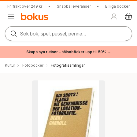
Fri frakt över 249 kr
•
Snabba leveranser
•
Billiga böcker
Sök bok, spel, pussel, penna...
Skapa nya rutiner – hälsoböcker upp till 50% →
Kultur
Fotoböcker
Fotografisamlingar