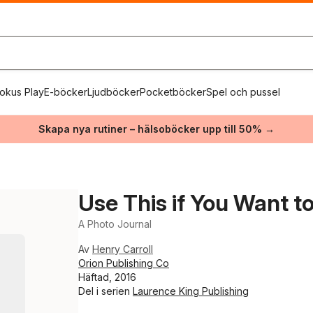
okus Play
E-böcker
Ljudböcker
Pocketböcker
Spel och pussel
Skapa nya rutiner – hälsoböcker upp till 50% →
Use This if You Want 
A Photo Journal
Av
Henry Carroll
Orion Publishing Co
Häftad, 2016
Del i serien
Laurence King Publishing