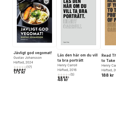
Jävligt god vegomat!
Läs den här om du vill
Read Th
Gustav Johansson
ta bra porträtt
to Take
Häftad
, 2024
Henry Carroll
Photogr
Henry Car
(
17
)
4,6
utav 5 stjärnor. Totalt antal röster:
Häftad
, 2016
Häftad
, 
175 kr
188 kr
(
5
)
4,4
utav 5 stjärnor. Totalt antal röster:
48 kr