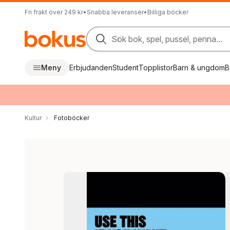
Fri frakt över 249 kr
•
Snabba leveranser
•
Billiga böcker
Sök bok, spel, pussel, penna...
Meny
Erbjudanden
Student
Topplistor
Barn & ungdom
B
Kultur
Fotoböcker