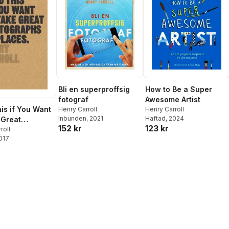
How to Be a Super
Bli en superproffsig
Awesome Artist
fotograf
is if You Want
Henry Carroll
Henry Carroll
Häftad
, 2024
Inbunden
, 2021
 Great
123 kr
152 kr
aphs of Places
roll
2017