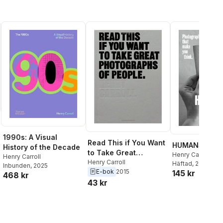
1990s: A Visual
Read This if You Want
HUMANS
History of the Decade
to Take Great
Henry Carroll
Henry Carroll
Photographs of
Henry Carroll
Häftad
, 2021
Inbunden
, 2025
E-bok
2015
People
145 kr
468 kr
43 kr