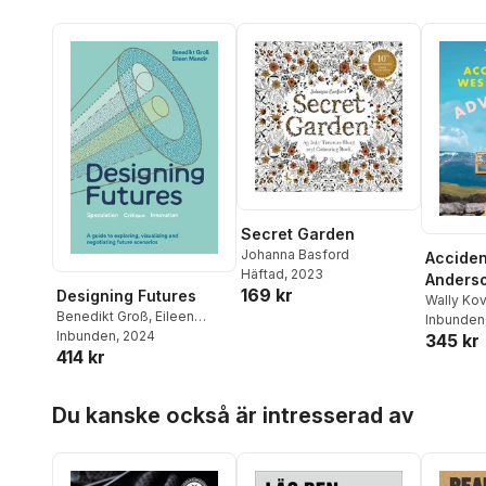
Secret Garden
Johanna Basford
Acciden
Häftad
, 2023
Anderso
169 kr
Designing Futures
Advent
Wally Kov
Benedikt Groß
,
Eileen
Inbunden
Mandir
Inbunden
, 2024
345 kr
414 kr
Hoppa över listan
Du kanske också är intresserad av