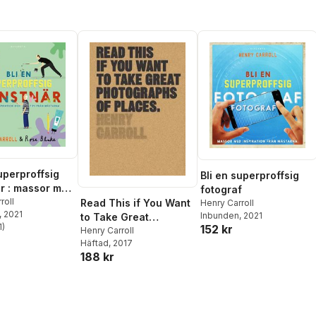
uperproffsig
Bli en superproffsig
r : massor med
fotograf
ion och tips
roll
Read This if You Want
Henry Carroll
, 2021
starna
Inbunden
, 2021
to Take Great
1
)
152 kr
Photographs of Places
Henry Carroll
stjärnor. Totalt antal röster:
Häftad
, 2017
188 kr