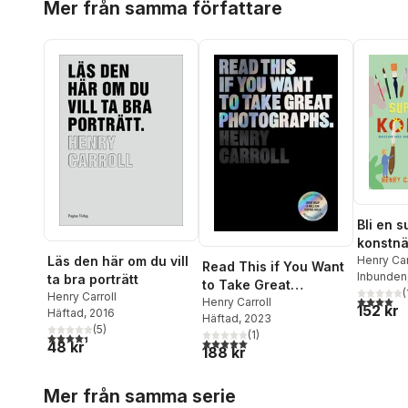
Mer från samma författare
Bli en s
konstnä
inspirat
Henry Car
Läs den här om du vill
Read This if You Want
Inbunden
från mä
ta bra porträtt
to Take Great
(
Henry Carroll
4,0
utav 5 
Photographs
Henry Carroll
152 kr
Häftad
, 2016
Häftad
, 2023
(
5
)
(
1
)
4,4
utav 5 stjärnor. Totalt antal röster:
5,0
utav 5 stjärnor. Totalt antal röster:
48 kr
188 kr
Hoppa över listan
Mer från samma serie