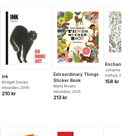
Enchanted For
Johanna Basford
Extraordinary Things
Häftad
, 2025
Ink
Sticker Book
158 kr
Bridget Davies
Maria Rivans
Inbunden
, 2019
Inbunden
, 2025
210 kr
213 kr
al röster: