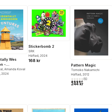
Stickerbomb 2
SRK
Häftad
, 2024
tally Wes
168 kr
n -
Pattern Magic
ures
al
,
Amanda Koval
Tomoko Nakamichi
, 2024
Häftad
, 2012
(
5
)
4,6
utav 5 stjärnor. Totalt ant
244 kr