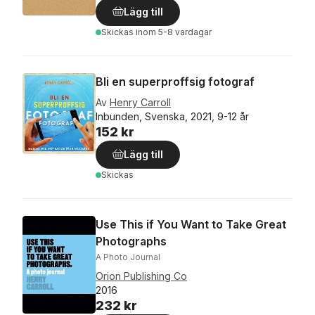
Lägg till
Skickas
inom 5-8 vardagar
Bli en superproffsig fotograf
Av
Henry Carroll
Inbunden, Svenska, 2021, 9-12 år
152 kr
Lägg till
Skickas
Use This if You Want to Take Great
Photographs
A Photo Journal
Orion Publishing Co
2016
232 kr