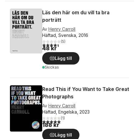
Läs den här om du vill ta bra
porträtt
Av
Henry Carroll
Häftad, Svenska, 2016
(
5
)
4,4
utav 5 stjärnor. Totalt antal röster:
48 kr
Lägg till
Skickas
Read This if You Want to Take Great
Photographs
Av
Henry Carroll
Häftad, Engelska, 2023
(
1
)
5,0
utav 5 stjärnor. Totalt antal röster:
188 kr
Lägg till