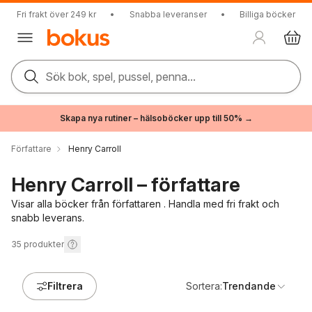
Fri frakt över 249 kr
•
Snabba leveranser
•
Billiga böcker
Sök bok, spel, pussel, penna...
Skapa nya rutiner – hälsoböcker upp till 50% →
Författare
Henry Carroll
Henry Carroll – författare
Visar alla böcker från författaren . Handla med fri frakt och
snabb leverans.
35
produkter
Filtrera
Sortera:
Trendande