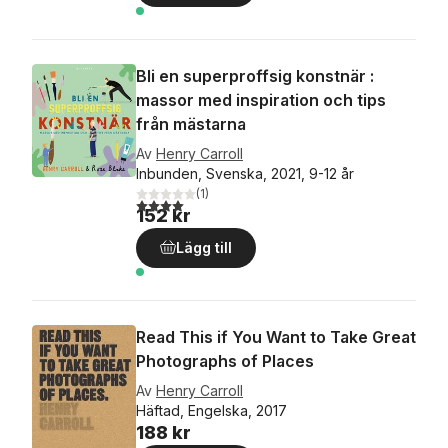
Bli en superproffsig konstnär :
massor med inspiration och tips
från mästarna
Av
Henry Carroll
Inbunden, Svenska, 2021, 9-12 år
(
1
)
4,0
utav 5 stjärnor. Totalt antal röster:
152 kr
Lägg till
Read This if You Want to Take Great
Photographs of Places
Av
Henry Carroll
Häftad, Engelska, 2017
188 kr