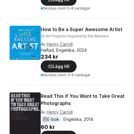
Skickas
inom 5-8 vardagar
How to Be a Super Awesome Artist
20 Art Projects Inspired by the Masters
Av
Henry Carroll
Häftad, Engelska, 2024
234 kr
Lägg till
Skickas
inom 3-6 vardagar
Read This if You Want to Take Great
Photographs
Av
Henry Carroll
E-bok
Engelska
, 
2014
60 kr