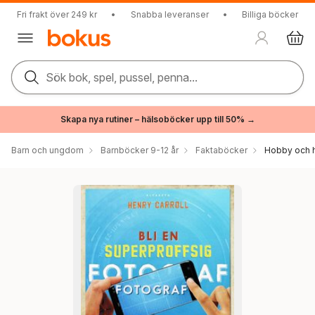
Fri frakt över 249 kr
•
Snabba leveranser
•
Billiga böcker
Sök bok, spel, pussel, penna...
Skapa nya rutiner – hälsoböcker upp till 50% →
Barn och ungdom
Barnböcker 9-12 år
Faktaböcker
Hobby och 