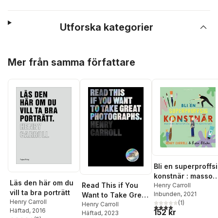
Utforska kategorier
Hoppa över listan
Mer från samma författare
Bli en superproffs
konstnär : massor
Läs den här om du
Read This if You
med inspiration
Henry Carroll
vill ta bra porträtt
Inbunden
, 2021
Want to Take Great
och tips från
Henry Carroll
(
1
)
Photographs
Henry Carroll
mästarna
4,0
utav 5 stjärnor. Tota
Häftad
, 2016
152 kr
Häftad
, 2023