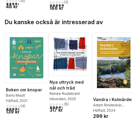
(
5
)
(
1
)
4,4
utav 5 stjärnor. Totalt antal röster:
5,0
utav 5 stjärnor. Totalt antal röster:
48 kr
188 kr
Hoppa över listan
Du kanske också är intresserad av
Nya uttryck med
nål och tråd
Boken om knopar
Renée Rudebrant
Barru Mault
Inbunden
, 2025
Vandra i Kolmårde
Häftad
, 2021
(
5
)
Adam Rindeskär
,
(
4
)
4,4
utav 5 stjärnor. Totalt antal röster:
4,5
utav 5 stjärnor. Totalt antal röster:
317 kr
Lovisa Bergström
Häftad
, 2024
139 kr
299 kr