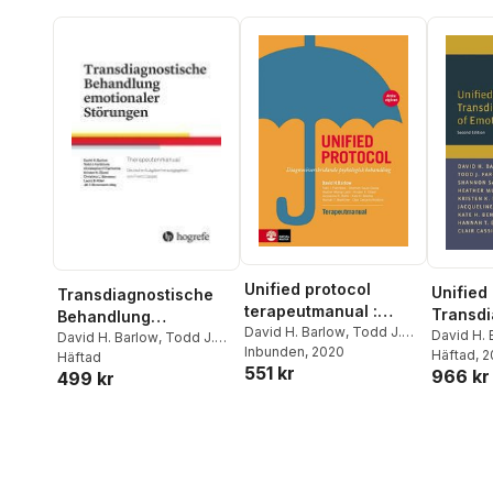
Unified protocol
Unified 
Transdiagnostische
terapeutmanual :
Transdi
Behandlung
diagnosöverskridande
David H. Barlow
,
Todd J.
Treatme
David H. 
emotionaler
David H. Barlow
,
Todd J.
Farchione
Inbunden
, 2020
,
Shannon Sauer-
psykologisk
Farchion
Häftad
, 
Emotion
Farchione
Häftad
,
Kristen K. Ellard
,
Störungen
551 kr
Zavala
,
Heather Murray
966 kr
Zavala
,
H
behandling
499 kr
Shannon Zavala
,
Heather
Latin
,
Kristen K. Ellard
,
Latin
,
Kris
Murray Latin
,
Kate H.
Jacqueline R. Bullis
,
Kate H.
Jacquelin
Bentley
,
Jacquieline R.
Bentley
,
Hannah T.
Bentley
,
Bullis
,
Clair Robbins
,
Boettcher
,
Clair Cassiello-
Boettche
Hannah T. Boettcher
Robbins
Robbins