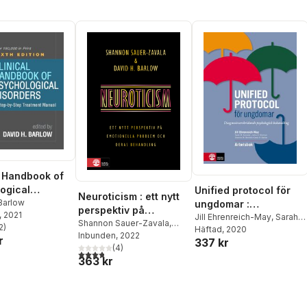
l Handbook of
ogical
Unified protocol för
Neuroticism : ett nytt
rs, Sixth
Barlow
ungdomar :
perspektiv på
, 2021
diagnosöverskridande
Jill Ehrenreich-May
,
Sarah
emotionella problem
Shannon Sauer-Zavala
,
2
)
M. Kennedy
Häftad
, 2020
,
Jamie A.
psykologisk
stjärnor. Totalt antal röster:
David H. Barlow
Inbunden
, 2022
och deras behandling
r
337 kr
Sherman
,
Shannon M.
behandling
(
4
)
3,8
utav 5 stjärnor. Totalt antal röster:
Bennett
,
David H. Barlow
363 kr