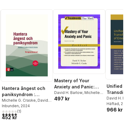
Mastery of Your
Unified Protoc
Anxiety and Panic:
Hantera ångest och
Transdiagnost
Workbook
David H. Barlow
,
Michelle
paniksyndrom :
497 kr
G. Craske
Treatment of
David H. Barlow
,
terapeutmanual
Michelle G. Craske
,
David
Farchione
Häftad
, 2018
,
Shann
Emotional Dis
H. Barlow
Inbunden
, 2024
966 kr
Zavala
,
Heather 
(
1
)
5,0
utav 5 stjärnor. Totalt antal röster:
Latin
,
Kristen K. E
452 kr
Jacqueline R. Bull
Bentley
,
Hannah 
Boettcher
,
Clair 
Robbins