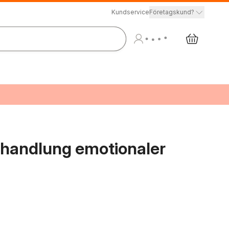
Kundservice
Företagskund?
ehandlung emotionaler