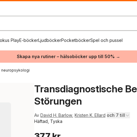
okus Play
E-böcker
Ljudböcker
Pocketböcker
Spel och pussel
Skapa nya rutiner – hälsoböcker upp till 50% →
h neuropsykologi
Transdiagnostische B
Störungen
Av
David H. Barlow
,
Kristen K. Ellard
och 7 till
Häftad, Tyska
377 kr