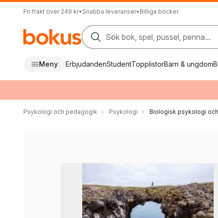
Fri frakt över 249 kr
•
Snabba leveranser
•
Billiga böcker
Sök bok, spel, pussel, penna...
Meny
Erbjudanden
Student
Topplistor
Barn & ungdom
B
Psykologi och pedagogik
Psykologi
Biologisk psykologi oc