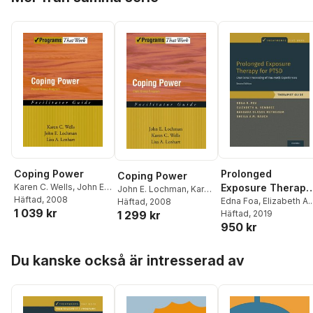
T. Boettcher
,
Clair
Hannah T. Boettcher
,
Cassiello-Robbins
Clair Cassiello-Robbins
Coping Power
Prolonged
Coping Power
Karen C. Wells
,
John E.
Exposure Therapy
John E. Lochman
,
Karen
Lochman
Häftad
, 2008
,
Lisa A.
for PTSD
Edna Foa
,
Elizabeth A.
C. Wells
Häftad
, 2008
,
Lisa A. Lenhart
1 039 kr
Lenhart
1 299 kr
Hembree
Häftad
, 2019
,
Barbara
950 kr
Olasov Rothbaum
,
Sheila Rauch
Hoppa över listan
Du kanske också är intresserad av