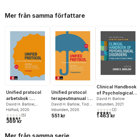
Hoppa över listan
Mer från samma författare
Clinical Handbook
Unified protocol
Unified protocol
of Psychological
arbetsbok :
terapeutmanual :
Disorders, Sixth
David H. Barlow
diagnosöverskrida
David H. Barlow
,
diagnosöverskrida
David H. Barlow
,
Todd
Inbunden
, 2021
Edition
Shannon Sauer-Zavala
Häftad
, 2020
,
J. Farchione
Inbunden
, 2020
,
Shannon
(
2
)
nde psykologisk
nde psykologisk
4,5
utav 5 stjärnor. Tota
551 kr
1 463 kr
Todd J. Farchione
(
5
)
,
Sauer-Zavala
,
Heather
behandling
behandling
4,6
utav 5 stjärnor. Totalt antal röster:
369 kr
Heather K. Ellard
,
Murray Latin
,
Kristen K.
Jacqueline R. Bullis
,
Ellard
,
Jacqueline R.
Hoppa över listan
Kate H. Bentley
,
Hannah
Bullis
,
Kate H. Bentley
,
Mer från samma serie