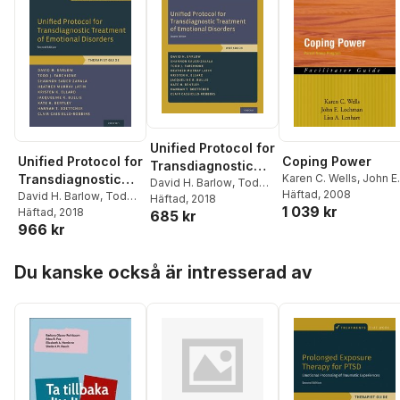
Unified Protocol for
Unified Protocol for
Coping Power
Transdiagnostic
Transdiagnostic
Karen C. Wells
,
John E.
Treatment of
David H. Barlow
,
Todd
Lochman
Häftad
, 2008
,
Lisa A.
Treatment of
David H. Barlow
,
Todd
J. Farchione
Häftad
, 2018
,
Shannon
Emotional
1 039 kr
Lenhart
J. Farchione
Häftad
, 2018
,
Shannon
685 kr
Emotional
Sauer-Zavala
,
Heather
Disorders
966 kr
Sauer-Zavala
,
Heather
Murray Latin
,
Kristen K.
Disorders
Murray Latin
,
Kristen K.
Ellard
,
Jacqueline R.
Hoppa över listan
Ellard
,
Jacqueline R.
Bullis
,
Kate H. Bentley
,
Du kanske också är intresserad av
Bullis
,
Kate H. Bentley
,
Hannah T. Boettcher
,
Hannah T. Boettcher
,
Clair Cassiello-Robbins
Clair Cassiello-Robbins