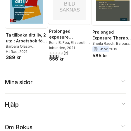
Prolonged
Prolonged
Ta tillbaka ditt liv, 2
exposure
Exposure Therapy
utg : Arbetsbok för
terapeutmanual :
Edna B. Foa
,
Elizabeth
for PTSD
Sheila Rauch
,
Barbara
återhämtning efter
Barbara Olasov
A. Hembree
Inbunden
, 2021
,
Barbara
Emotionell
Olasov Rothbaum
,
E-bok
2019
Rothbaum
Häftad
, 2021
,
Edna B. Foa
,
en traumatisk
Olasov Rothbaum
(
2
)
,
Elizabeth A. Hembree
,
bearbetning vid
585 kr
3,5
utav 5 stjärnor. Totalt antal röster:
389 kr
Elizabeth A. Hembree
,
556 kr
upplevelse (2:a
Sheila A.M. Rauch
Edna Foa
ptsd
Sheila A.M. Rauch
utgåvan)
Mina sidor
Hjälp
Om Bokus