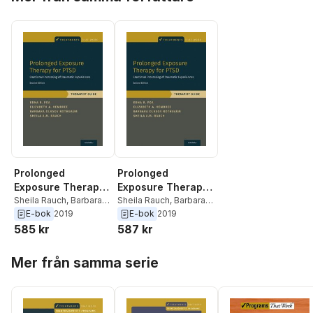
Prolonged
Prolonged
Exposure Therapy
Exposure Therapy
for PTSD
Sheila Rauch
,
Barbara
for PTSD
Sheila Rauch
,
Barbara
Olasov Rothbaum
,
Olasov Rothbaum
,
E-bok
2019
E-bok
2019
Elizabeth A. Hembree
,
Elizabeth A. Hembree
,
585 kr
587 kr
Edna Foa
Edna Foa
Hoppa över listan
Mer från samma serie