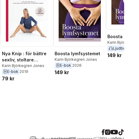
Boosta lymfsy
Karin Björkegren
Ljudbok
2026
Nya Knip : för bättre
Boosta lymfsystemet
149 kr
sexliv, stoltare
Karin Björkegren Jones
E-bok
2026
hållning och starkare
Karin Björkegren Jones
l röster:
E-bok
2019
149 kr
kropp
79 kr