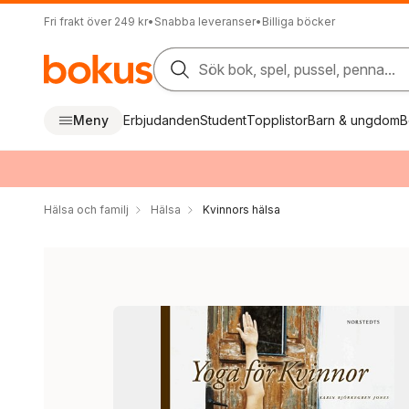
Fri frakt över 249 kr
•
Snabba leveranser
•
Billiga böcker
Sök bok, spel, pussel, penna...
Meny
Erbjudanden
Student
Topplistor
Barn & ungdom
B
Hälsa och familj
Hälsa
Kvinnors hälsa