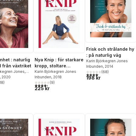
Frisk och strålande hy
: på naturlig väg
nhet : naturlig
Nya Knip : för starkare
Karin Björkegren Jones
 från växtriket
kropp, stoltare
Inbunden
, 2014
örkegren Jones
,
hållning, bättre sex
Karin Björkegren Jones
(
68
)
4,1
utav 5 stjärnor. Totalt anta
198 kr
ciale
, 2020
Inbunden
, 2018
18
)
(
9
)
stjärnor. Totalt antal röster:
4,3
utav 5 stjärnor. Totalt antal röster:
225 kr