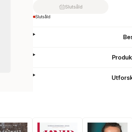
Slutsåld
Slutsåld
Be
Produk
Utfors