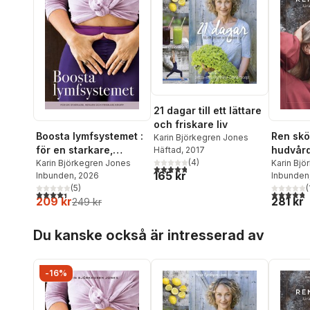
21 dagar till ett lättare
och friskare liv
Boosta lymfsystemet :
Ren skö
Karin Björkegren Jones
för en starkare,
hudvård
Häftad
, 2017
(
4
)
renare och friskare
Karin Björkegren Jones
Karin Bj
4,8
utav 5 stjärnor. Totalt antal röster:
165 kr
Inbunden
, 2026
Lena Los
Inbunden
kropp
(
5
)
(
4,4
utav 5 stjärnor. Totalt antal röster:
4,8
utav 5 
209 kr
281 kr
249 kr
Hoppa över listan
Du kanske också är intresserad av
-16%