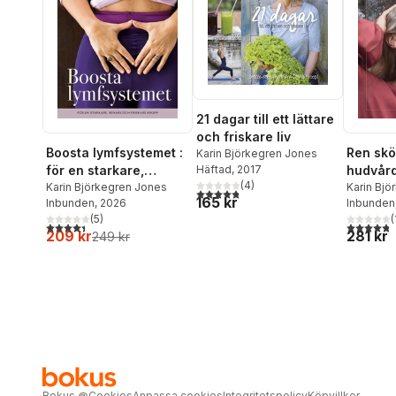
21 dagar till ett lättare
och friskare liv
Boosta lymfsystemet :
Ren skö
Karin Björkegren Jones
för en starkare,
hudvård
Häftad
, 2017
(
4
)
renare och friskare
Karin Björkegren Jones
Karin Bj
4,8
utav 5 stjärnor. Totalt antal röster:
165 kr
Inbunden
, 2026
Lena Los
Inbunden
kropp
(
5
)
(
4,4
utav 5 stjärnor. Totalt antal röster:
4,8
utav 5 
209 kr
281 kr
249 kr
Bokus
@
Cookies
Anpassa cookies
Integritetspolicy
Köpvillkor