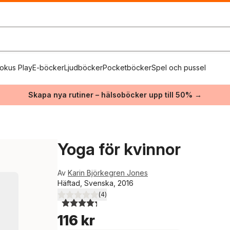
okus Play
E-böcker
Ljudböcker
Pocketböcker
Spel och pussel
Skapa nya rutiner – hälsoböcker upp till 50% →
Yoga för kvinnor
Av
Karin Björkegren Jones
Häftad, Svenska, 2016
(
4
)
4,3
utav 5 stjärnor. Totalt antal röster:
116 kr