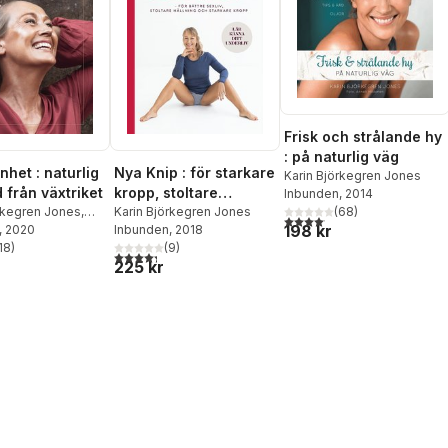
Frisk och strålande hy
: på naturlig väg
nhet : naturlig
Nya Knip : för starkare
Karin Björkegren Jones
 från växtriket
kropp, stoltare
Inbunden
, 2014
örkegren Jones
,
hållning, bättre sex
Karin Björkegren Jones
(
68
)
4,1
utav 5 stjärnor. Totalt anta
198 kr
ciale
, 2020
Inbunden
, 2018
18
)
(
9
)
stjärnor. Totalt antal röster:
4,3
utav 5 stjärnor. Totalt antal röster:
225 kr