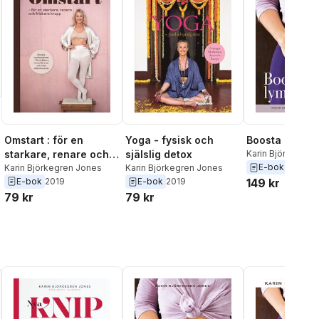
Omstart : för en
Yoga - fysisk och
Boosta lymfsy
starkare, renare och
själslig detox
Karin Björkegren
E-bok
2026
friskare kropp
Karin Björkegren Jones
Karin Björkegren Jones
l röster:
E-bok
2019
E-bok
2019
149 kr
79 kr
79 kr