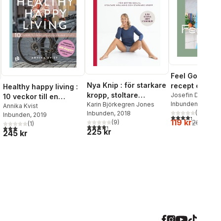
Feel Good Foo
Nya Knip : för starkare
recept och mi
Healthy happy living :
kropp, stoltare
för att må bra 
Josefin Dahlberg
10 veckor till en
Inbunden
, 2024
hållning, bättre sex
Karin Björkegren Jones
och ut
hållbar och hälsosam
Annika Kvist
(
10
)
Inbunden
, 2018
Inbunden
, 2019
livsstil
4,3
utav 5 stjärnor
119 kr
(
9
)
265 kr
(
1
)
4,3
utav 5 stjärnor. Totalt antal röster:
3,0
utav 5 stjärnor. Totalt antal röster:
225 kr
245 kr
al röster: