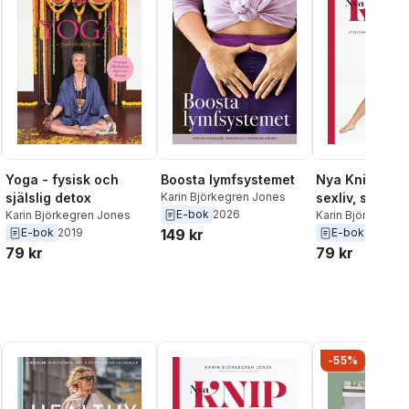
Yoga - fysisk och
Boosta lymfsystemet
Nya Knip : för
själslig detox
Karin Björkegren Jones
sexliv, stoltar
E-bok
2026
Karin Björkegren Jones
hållning och s
Karin Björkegren
E-bok
2019
149 kr
E-bok
2019
kropp
79 kr
79 kr
-55%