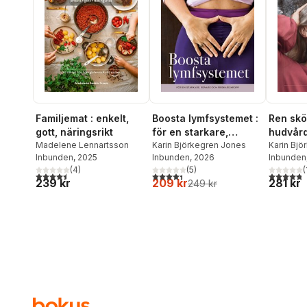
Familjemat : enkelt,
Boosta lymfsystemet :
Ren skö
gott, näringsrikt
för en starkare,
hudvård
Madelene Lennartsson
renare och friskare
Karin Björkegren Jones
Karin Bj
Inbunden
, 2025
Inbunden
, 2026
Lena Los
Inbunden
kropp
(
4
)
(
5
)
(
4,5
utav 5 stjärnor. Totalt antal röster:
4,4
utav 5 stjärnor. Totalt antal röster:
4,8
utav 5 
239 kr
209 kr
281 kr
249 kr