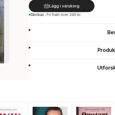
Lägg i varukorg
Skickas
.
Fri frakt över 249 kr.
Be
Produk
Utfors