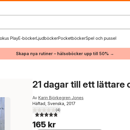
okus Play
E-böcker
Ljudböcker
Pocketböcker
Spel och pussel
Skapa nya rutiner – hälsoböcker upp till 50% →
21 dagar till ett lättare 
Av
Karin Björkegren Jones
Häftad, Svenska, 2017
(
4
)
4,8
utav 5 stjärnor. Totalt antal röster:
165 kr