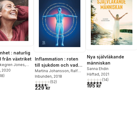
nhet : naturlig
Nya självläkande
 från växtriket
Inflammation : roten
människan
örkegren Jones
,
till sjukdom och vad
Sanna Ehdin
ciale
, 2020
du själv kan göra för
Martina Johansson
,
Ralf
Häftad
, 2021
18
)
Sundberg
Inbunden
, 2018
att läka
stjärnor. Totalt antal röster:
(
14
)
(
52
)
4,8
utav 5 stjärnor. Totalt ant
4,3
utav 5 stjärnor. Totalt antal röster:
195 kr
229 kr