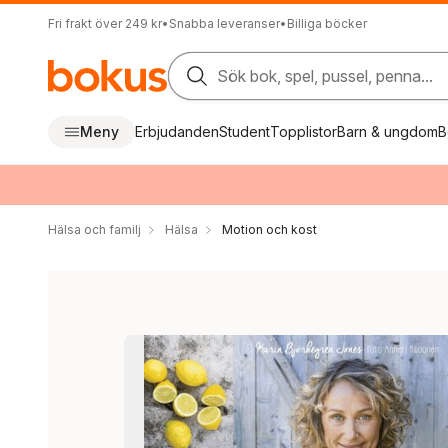
Fri frakt över 249 kr
•
Snabba leveranser
•
Billiga böcker
Sök bok, spel, pussel, penna...
Meny
Erbjudanden
Student
Topplistor
Barn & ungdom
B
Hälsa och familj
Hälsa
Motion och kost