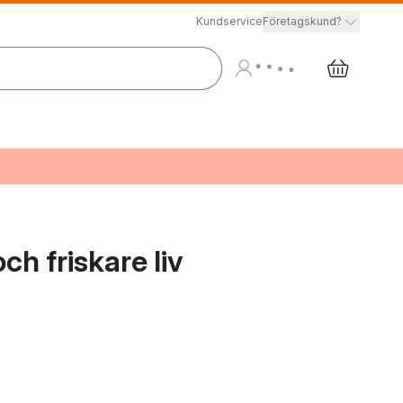
Kundservice
Företagskund?
och friskare liv