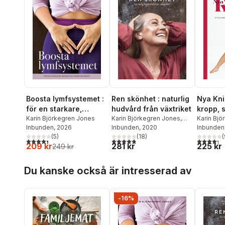
Boosta lymfsystemet :
Ren skönhet : naturlig
Nya Knip
för en starkare,
hudvård från växtriket
kropp, s
renare och friskare
Karin Björkegren Jones
Karin Björkegren Jones
,
hållning
Karin Bj
Inbunden
, 2026
Lena Losciale
Inbunden
, 2020
Inbunden
kropp
(
5
)
(
18
)
(
4,4
utav 5 stjärnor. Totalt antal röster:
4,8
utav 5 stjärnor. Totalt antal röster:
4,3
utav 5 
209 kr
281 kr
225 kr
249 kr
Hoppa över listan
Du kanske också är intresserad av
-16%