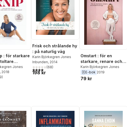
Frisk och strålande hy
: på naturlig väg
Omstart : för en
 : för starkare
Karin Björkegren Jones
starkare, renare och
toltare
Inbunden
, 2014
friskare kropp
Karin Björkegren Jones
, bättre sex
örkegren Jones
(
68
)
4,1
utav 5 stjärnor. Totalt antal röster:
198 kr
, 2018
E-bok
2019
9
)
79 kr
stjärnor. Totalt antal röster: