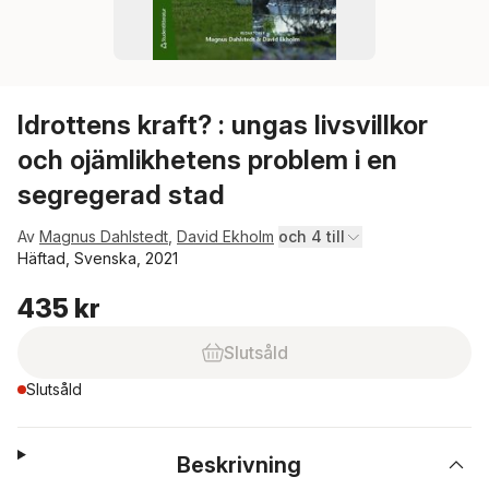
Idrottens kraft? : ungas livsvillkor
och ojämlikhetens problem i en
segregerad stad
Av
Magnus Dahlstedt
,
David Ekholm
och 4 till
Häftad, Svenska, 2021
435 kr
Slutsåld
Slutsåld
Beskrivning