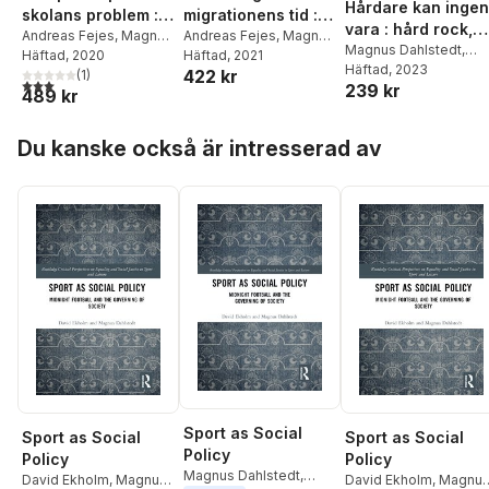
Hårdare kan ingen
skolans problem :
migrationens tid :
vara : hård rock,
vad säger
Andreas Fejes
,
Magnus
viljor, organisering
Andreas Fejes
,
Magnus
mjuka män och
Magnus Dahlstedt
,
Dahlstedt
Häftad
, 2020
,
Majsa Allelin
,
Dahlstedt
Häftad
, 2021
,
Robert
forskningen?
och villkor för
Mathias Henrysson
Häftad
, 2023
våra livs blandba
422 kr
Emma Arneback
(
1
)
,
Aman
,
Helena
inkludering
3,0
utav 5 stjärnor. Totalt antal röster:
239 kr
489 kr
Dennis Beach
,
Gert
Colliander
,
Sabine
Biesta
,
Marianne
Gruber
,
Ronny
Hoppa över listan
Dovemark
,
Silvia Edling
,
Högberg
,
Nedzad
Du kanske också är intresserad av
Tomas Englund
,
Håkan
Mesic
,
Sofia Nordmark
,
Gustafsson
,
Bernt
Sofia Nyström
,
Maria
Gustavsson
,
Eva-Marie
Rydell
Harlin
,
Fredrik
Hertzberg
,
Magnus
Hultén
,
Malin Ideland
,
Sara Irisdotter
Aldenmyr
,
Thomas
Johansson
,
Jan Jämte
,
Anders Jönsson
,
Anna-
Lena Kempe
,
Alli Klapp
,
Gunnlaugur
Magnússon
,
Louise
Malmström
,
Tommaso
Milani
,
Judit Novak
,
Sport as Social
Sport as Social
Sport as Social
Mattias Nylund
,
Ylva
Policy
Policy
Policy
Odenbring
,
Maria
Magnus Dahlstedt
,
David Ekholm
,
Magnus
David Ekholm
,
Magnu
Olson
,
Per-Åke Rosvall
,