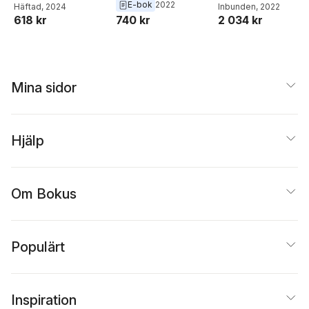
David Ekholm
E-bok
2022
Dahlstedt
Häftad
, 2024
Dahlstedt
Inbunden
, 2022
Maria Rydell
,
Ingegerd
618 kr
2 034 kr
740 kr
Tallberg Broman
,
Robert Thornberg
,
Ásgeir Tryggvason
,
Johannes Westberg
,
Johan Öhman
Mina sidor
Hjälp
Om Bokus
Populärt
Inspiration