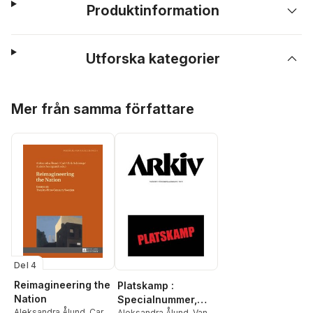
Produktinformation
Utforska kategorier
Hoppa över listan
Mer från samma författare
Del 4
Reimagineering the
Platskamp :
Nation
Specialnummer,
Aleksandra Ålund
,
Carl-
Aleksandra Ålund
,
Vanja