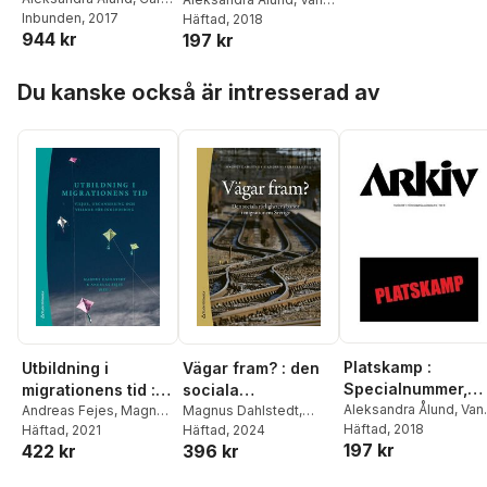
Arkiv nr 9
Ulrik Schierup
Inbunden
, 2017
,
Anders
Lozic
Häftad
,
Nazem
, 2018
944 kr
Neergaard
197 kr
Tahvilzadeh
,
René
León Rosales
,
Lisa
Hoppa över listan
Kings
,
James
Du kanske också är intresserad av
Frempong
,
Christophe
Foultier
,
Magnus
Dahlstedt
Platskamp :
Utbildning i
Vägar fram? : den
Specialnummer,
migrationens tid :
sociala
Arkiv nr 9
Aleksandra Ålund
,
Van
viljor, organisering
Andreas Fejes
,
Magnus
rörlighetens banor
Magnus Dahlstedt
,
Lozic
Häftad
,
Nazem
, 2018
Dahlstedt
Häftad
, 2021
,
Robert
Andreas Fejes
Häftad
, 2024
,
Helena
och villkor för
i migrationens
197 kr
Tahvilzadeh
,
René
422 kr
396 kr
Aman
,
Helena
Colliander
,
Nedzad
inkludering
Sverige
León Rosales
,
Lisa
Colliander
,
Sabine
Mesic
,
Sofia Nordmark
,