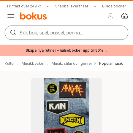
Fri frakt över 249 kr
•
Snabba leveranser
•
Billiga böcker
Sök bok, spel, pussel, penna...
Skapa nya rutiner – hälsoböcker upp till 50% →
Kultur
Musikböcker
Musik: stilar och genrer
Populärmusik