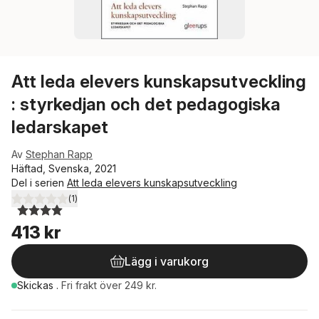
Att leda elevers kunskapsutveckling
: styrkedjan och det pedagogiska
ledarskapet
Av
Stephan Rapp
Häftad, Svenska, 2021
Del i serien
Att leda elevers kunskapsutveckling
(
1
)
4,0
utav 5 stjärnor. Totalt antal röster:
413 kr
Lägg i varukorg
Skickas
.
Fri frakt över 249 kr.