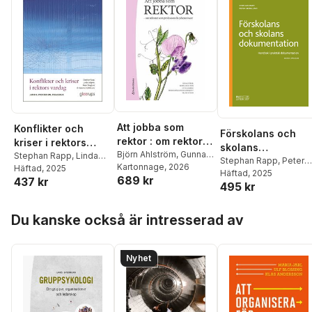
Att jobba som
Konflikter och
Förskolans och
rektor : om rektorer
kriser i rektors
skolans
som professionella
Björn Ahlström
,
Gunnar
vardag : Juridik,
Stephan Rapp
,
Linda
dokumentation :
Stephan Rapp
,
Peter
Berg
Kartonnage
,
Marcia
, 2026
yrkesutövare
Löfgren
Häftad
, 2025
,
Peter
profession,
Skoglund
Häftad
, 2025
handbok i praktisk
689 kr
Håkansson Lindqvist
,
437 kr
Skoglund
,
Katarina
pedagogik
495 kr
dokumentation
Frank Sundh
,
Catarina
Ståhlkrantz
Arvidsson
,
Gunnar
Hoppa över listan
Augustsson
,
Kerstin
Du kanske också är intresserad av
Bladini
,
Göran Bostedt
,
Anders Danell
,
Anette
Forssten Seiser
,
Sofie
Nyhet
Gustafsson
,
Gudrun
Holmdahl
,
Magnus
Larsson
,
Ulf Leo
,
Caroline Lidström
,