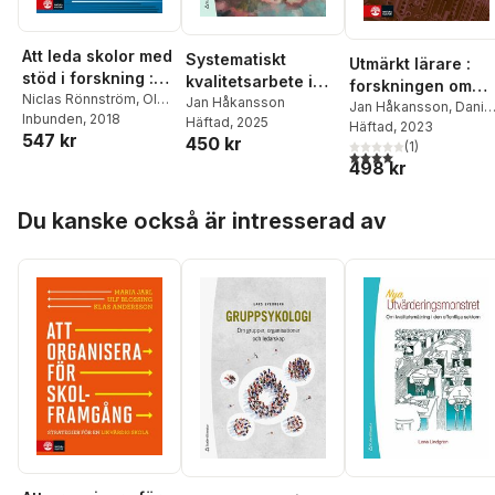
Att leda skolor med
Systematiskt
Utmärkt lärare :
stöd i forskning :
kvalitetsarbete i
forskningen om
Exempel, analyser
Niclas Rönnström
,
Olof
förskola, skola och
Jan Håkansson
lärarskicklighet
Jan Håkansson
,
Danie
Johansson
Inbunden
, 2018
,
Björn
och utmaningar
Häftad
, 2025
fritidshem :
Sundberg
Häftad
, 2023
och vägarna dit
547 kr
Ahlström
,
Elisabet
450 kr
(
1
)
strategier och
4,0
utav 5 stjärnor. Tota
Edqvist
,
Inger Eriksson
,
498 kr
metoder
Anna Forssell
,
Jan
Håkansson
,
Maj-Lis
Hoppa över listan
Du kanske också är intresserad av
Hörnqvist
,
Anders
Ivarsson
,
Britt-Inger
Keisu
,
Kerstin Kolam
,
Pär Larsson
,
Jan
Löwstedt
,
Anita
Nordzell
,
Ylva Ståhle
,
Helene Ärlestig