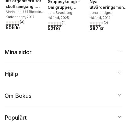
Att organisera för
Gruppsykologi -
Nya
skolframgång :
Om grupper,
utvärderingsmons
strategier för en
Maria Jarl
,
Ulf Blossing
,
organisationer och
Lars Svedberg
et : om
Lena Lindgren
Klas Andersson
Kartonnage
, 2017
likvärdig skola
Häftad
, 2025
Häftad
, 2014
ledarskap
kvalitetsmätning i
(
4
)
(
1
)
(
2
)
den offentliga
4,8
utav 5 stjärnor. Totalt antal röster:
5,0
utav 5 stjärnor. Totalt antal röster:
4,0
utav 5 stjärnor. Tota
506 kr
521 kr
387 kr
sektorn
Mina sidor
Hjälp
Om Bokus
Populärt