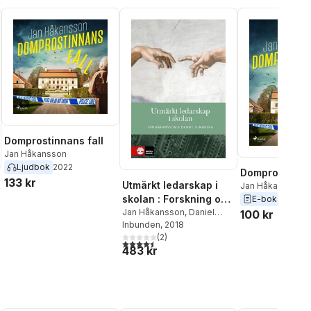
Domprostinnans fall
Jan Håkansson
Ljudbok
2022
Domprostinnan
133 kr
Utmärkt ledarskap i
Jan Håkansson
skolan : Forskning om
E-bok
2021
att leda för elevers
Jan Håkansson
,
Daniel
100 kr
Sundberg
Inbunden
, 2018
måluppfyllel
(
2
)
4,5
utav 5 stjärnor. Totalt antal röster:
al röster:
483 kr