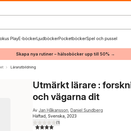
okus Play
E-böcker
Ljudböcker
Pocketböcker
Spel och pussel
Skapa nya rutiner – hälsoböcker upp till 50% →
et
Lärarutbildning
Utmärkt lärare : forsk
och vägarna dit
Av
Jan Håkansson
,
Daniel Sundberg
Häftad, Svenska, 2023
(
1
)
4,0
utav 5 stjärnor. Totalt antal röster: