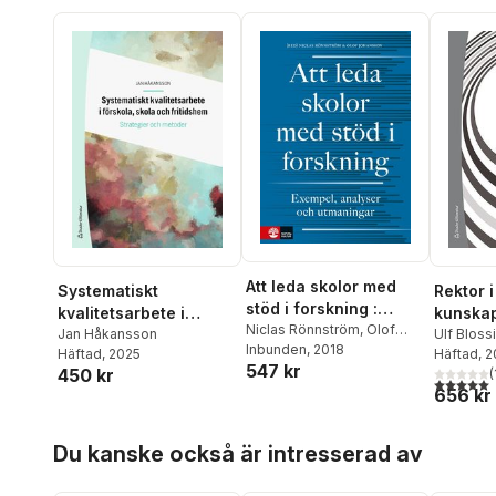
Att leda skolor med
Systematiskt
Rektor i
stöd i forskning :
kvalitetsarbete i
kunskap
Exempel, analyser och
Niclas Rönnström
,
Olof
förskola, skola och
Jan Håkansson
verktyg
Ulf Bloss
Johansson
Inbunden
, 2018
,
Björn Ahlström
,
utmaningar
Häftad
, 2025
Annika B
Häftad
, 
fritidshem : strategier
547 kr
Elisabet Edqvist
,
Inger
450 kr
Rensfeld
(
och metoder
5,0
utav 5 
Eriksson
,
Anna Forssell
,
Jan
656 kr
Mats Ekh
Håkansson
,
Maj-Lis
Gustafss
Hörnqvist
,
Anders Ivarsson
,
Gustavss
Hoppa över listan
Du kanske också är intresserad av
Britt-Inger Keisu
,
Kerstin
Hylander
Kolam
,
Pär Larsson
,
Jan
Birgitta
Löwstedt
,
Anita Nordzell
,
Mette Lil