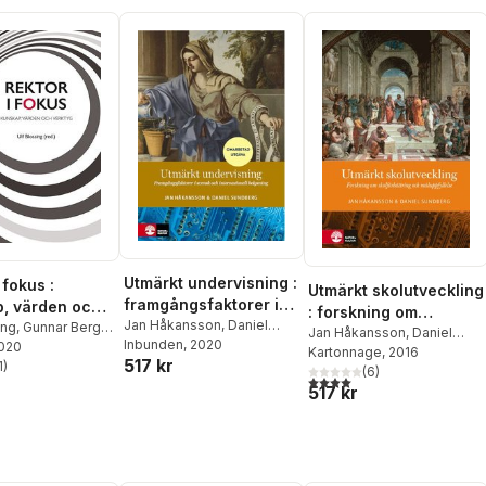
Utmärkt undervisning :
 fokus :
Utmärkt skolutveckling
framgångsfaktorer i
, värden och
: forskning om
svensk och
Jan Håkansson
,
Daniel
ing
,
Gunnar Berg
,
skolförbättring och
Jan Håkansson
,
Daniel
Sundberg
Inbunden
, 2020
ergviken
2020
internationell
Sundberg
Kartonnage
, 2016
måluppfyllelse
517 kr
t
1
,
)
Susanne Duek
,
belysning
(
6
)
stjärnor. Totalt antal röster:
4,0
utav 5 stjärnor. Totalt ant
olm
,
Anna
517 kr
on
,
Susanne
on
,
Ingrid
,
Jan Håkansson
,
 Johansson-Hidén
,
jenberg
,
Ann S