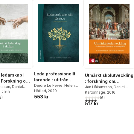
David Ryffé
,
 Scherp
,
Lars
g
,
Marie
er
,
Helene
Leda professionellt
 ledarskap i
Utmärkt skolutveckling
lärande : utifrån
: Forskning om
: forskning om
adaptiv kompetens
Deidre Le Fevre
,
Helen
 för elevers
nsson
,
Daniel
skolförbättring och
Jan Håkansson
,
Daniel
Timperley
Häftad
, 2020
,
Kaye Twyford
,
g
, 2018
Sundberg
Kartonnage
, 2016
yllel
måluppfyllelse
553 kr
Fiona Ell
2
)
(
6
)
stjärnor. Totalt antal röster:
4,0
utav 5 stjärnor. Totalt ant
517 kr