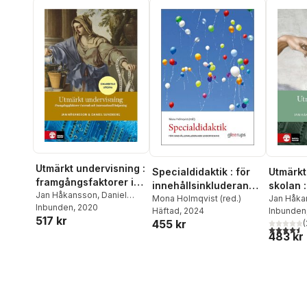
Ylva Ståhle
,
Helene Ärlestig
Pihlgren
,
Hans-Åke
Svedber
Wrethand
Ärlestig
Utmärkt undervisning :
Specialdidaktik : för
Utmärkt
framgångsfaktorer i
innehållsinkluderande
skolan 
svensk och
Jan Håkansson
,
Daniel
undervisning
Mona Holmqvist (red.)
att leda
Jan Håka
Sundberg
Inbunden
, 2020
internationell
Häftad
, 2024
Sundber
Inbunden
måluppf
517 kr
belysning
455 kr
(
4,5
utav 5 
483 kr