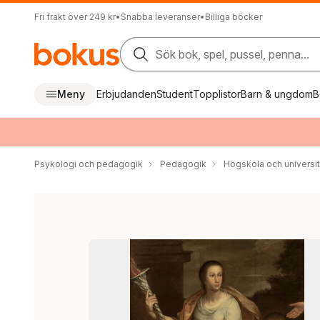
Fri frakt över 249 kr
•
Snabba leveranser
•
Billiga böcker
Sök bok, spel, pussel, penna...
Meny
Erbjudanden
Student
Topplistor
Barn & ungdom
B
Psykologi och pedagogik
Pedagogik
Högskola och universit