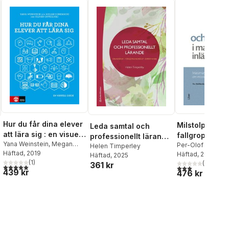
Hur du får dina elever
Milstolpar och
Leda samtal och
att lära sig : en visuell
fallgropar i
professionellt lärande
guide
Yana Weinstein
,
Megan
matematikinlä
Per-Olof Bentley
: grunderna -
Helen Timperley
Sumeracki
Häftad
, 2019
,
Oliver Caviglioli
Bentley
Häftad
, 2016
matematikdida
Häftad
, 2025
fördjupad kunskap -
(
1
)
(
1
)
361 kr
teori om misst
5,0
utav 5 stjärnor. Totalt antal röster:
expertnivån
3,0
utav 5 stjärnor
al röster:
439 kr
476 kr
orsaker och å