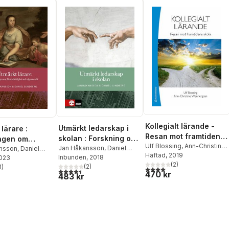
Pihlgren
,
David Ryffé
,
Hans-Åke Scherp
,
Lars
Svedberg
,
Marie
Wrethander
,
Helene
Ärlestig
Kollegialt lärande -
Utmärkt ledarskap i
lärare :
Resan mot framtidens
skolan : Forskning om
ngen om
skola
Ulf Blossing
,
Ann-Christine
att leda för elevers
Jan Håkansson
,
Daniel
icklighet och
nsson
,
Daniel
Wennergren
Häftad
, 2019
Sundberg
Inbunden
, 2018
g
2023
måluppfyllel
 dit
(
2
)
(
2
)
1
)
4,0
utav 5 stjärnor. Totalt ant
4,5
utav 5 stjärnor. Totalt antal röster:
stjärnor. Totalt antal röster:
470 kr
483 kr