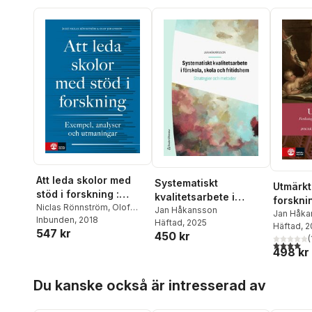
Att leda skolor med
Systematiskt
Utmärkt 
stöd i forskning :
kvalitetsarbete i
forskni
Exempel, analyser och
Niclas Rönnström
,
Olof
förskola, skola och
Jan Håkansson
lärarsk
Jan Håka
Johansson
Inbunden
, 2018
,
Björn Ahlström
,
utmaningar
Häftad
, 2025
fritidshem : strategier
Sundber
Häftad
, 
vägarna
547 kr
Elisabet Edqvist
,
Inger
450 kr
och metoder
(
4,0
utav 5 
Eriksson
,
Anna Forssell
,
Jan
498 kr
Håkansson
,
Maj-Lis
Hörnqvist
,
Anders Ivarsson
,
Hoppa över listan
Du kanske också är intresserad av
Britt-Inger Keisu
,
Kerstin
Kolam
,
Pär Larsson
,
Jan
Löwstedt
,
Anita Nordzell
,