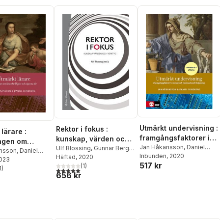
Utmärkt undervisning :
Rektor i fokus :
lärare :
framgångsfaktorer i
kunskap, värden och
ngen om
svensk och
Jan Håkansson
,
Daniel
verktyg
Ulf Blossing
,
Gunnar Berg
,
icklighet och
nsson
,
Daniel
Sundberg
Inbunden
, 2020
Annika Bergviken
Häftad
, 2020
internationell
g
2023
 dit
517 kr
Rensfeldt
(
1
,
)
Susanne Duek
,
belysning
1
)
5,0
utav 5 stjärnor. Totalt antal röster:
stjärnor. Totalt antal röster:
656 kr
Mats Ekholm
,
Anna
Gustafsson
,
Susanne
Gustavsson
,
Ingrid
Hylander
,
Jan Håkansson
,
Birgitta Johansson-Hidén
,
Mette Liljenberg
,
Ann S