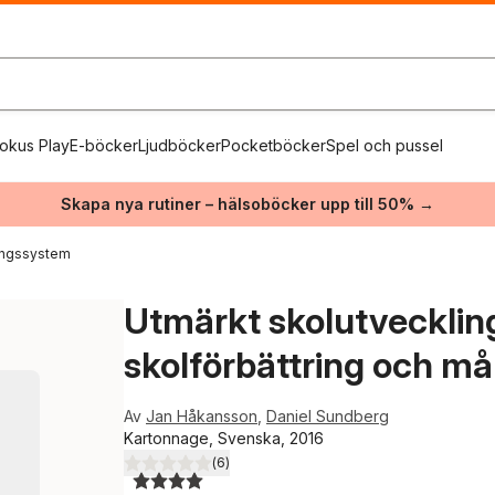
okus Play
E-böcker
Ljudböcker
Pocketböcker
Spel och pussel
Skapa nya rutiner – hälsoböcker upp till 50% →
ingssystem
Utmärkt skolutveckling
skolförbättring och må
Av
Jan Håkansson
,
Daniel Sundberg
Kartonnage, Svenska, 2016
(
6
)
4,0
utav 5 stjärnor. Totalt antal röster: