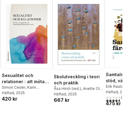
Samtalsfärdig
Sexualitet och
Skolutveckling i teori
stöd, vägledn
relationer : att möta
och praktik
ledarskap
Erik Rautalinko
ett engagerande och
Simon Ceder
,
Karin
Åsa Hirsh (red.)
,
Anette Olin
Häftad
, 2019
Gunnarsson
Häftad
, 2025
,
Sara Planting-
föränderligt
Almqvist (red.)
Häftad
, 2025
(
7
)
420 kr
Bergloo
,
Lisa Elisabeth
667 kr
kunskapsområde i
4,6
utav 5 stjärnor
al röster:
475 kr
Öhman
,
Auli Arvola
skolan
Orlander