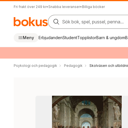
Fri frakt över 249 kr
•
Snabba leveranser
•
Billiga böcker
Sök bok, spel, pussel, penna...
Meny
Erbjudanden
Student
Topplistor
Barn & ungdom
B
Psykologi och pedagogik
Pedagogik
Skolväsen och utbildn