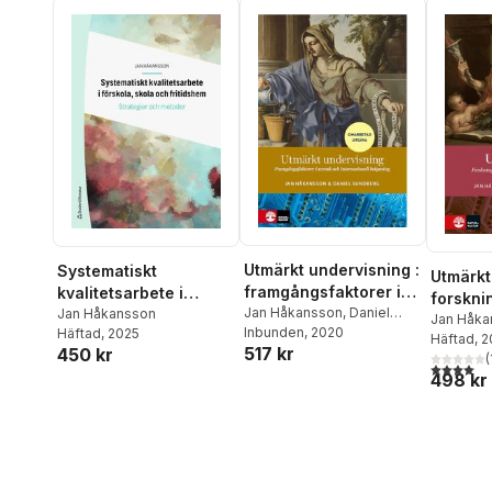
Ylva Ståhle
,
Helene Ärlestig
Utmärkt undervisning :
Systematiskt
Utmärkt 
framgångsfaktorer i
kvalitetsarbete i
forskni
svensk och
Jan Håkansson
,
Daniel
förskola, skola och
Jan Håkansson
lärarsk
Jan Håka
Sundberg
Inbunden
, 2020
Häftad
, 2025
internationell
fritidshem : strategier
Sundber
Häftad
, 
vägarna
517 kr
450 kr
belysning
och metoder
(
4,0
utav 5 
498 kr