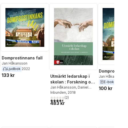
Domprostinnans fall
Jan Håkansson
Ljudbok
2022
Domprostinnan
133 kr
Utmärkt ledarskap i
Jan Håkansson
skolan : Forskning om
E-bok
2021
att leda för elevers
Jan Håkansson
,
Daniel
100 kr
Sundberg
Inbunden
, 2018
måluppfyllel
(
2
)
4,5
utav 5 stjärnor. Totalt antal röster:
483 kr