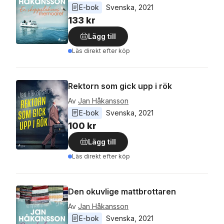
E-bok
Svenska
, 
2021
133 kr
Lägg till
Läs direkt efter köp
Rektorn som gick upp i rök
Av
Jan Håkansson
E-bok
Svenska
, 
2021
100 kr
Lägg till
Läs direkt efter köp
Den okuvlige mattbrottaren
Av
Jan Håkansson
E-bok
Svenska
, 
2021