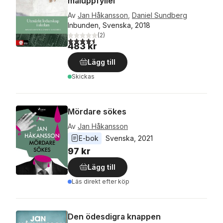
måluppfyllel
Av
Jan Håkansson
,
Daniel Sundberg
Inbunden, Svenska, 2018
(
2
)
4,5
utav 5 stjärnor. Totalt antal röster:
483 kr
Lägg till
Skickas
Mördare sökes
Av
Jan Håkansson
E-bok
Svenska
, 
2021
97 kr
Lägg till
Läs direkt efter köp
Den ödesdigra knappen