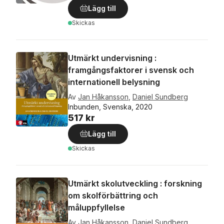
Lägg till
Skickas
Utmärkt undervisning :
framgångsfaktorer i svensk och
internationell belysning
Av
Jan Håkansson
,
Daniel Sundberg
Inbunden, Svenska, 2020
517 kr
Lägg till
Skickas
Utmärkt skolutveckling : forskning
om skolförbättring och
måluppfyllelse
Av
Jan Håkansson
,
Daniel Sundberg