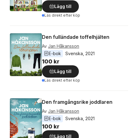
Lägg till
Läs direkt efter köp
Den fulländade toffelhjälten
Av
Jan Håkansson
E-bok
Svenska
, 
2021
100 kr
Lägg till
Läs direkt efter köp
Den framgångsrike joddlaren
Av
Jan Håkansson
E-bok
Svenska
, 
2021
100 kr
Lägg till