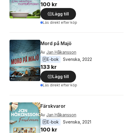
100 kr
Lägg till
Läs direkt efter köp
Mord på Majö
Av
Jan Håkansson
E-bok
Svenska
, 
2022
133 kr
Lägg till
Läs direkt efter köp
Färskvaror
Av
Jan Håkansson
E-bok
Svenska
, 
2021
100 kr