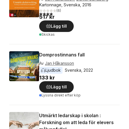
Kartonnage, Svenska, 2016
(
6
)
4,0
utav 5 stjärnor. Totalt antal röster:
517 kr
Lägg till
Skickas
Domprostinnans fall
Av
Jan Håkansson
Ljudbok
Svenska
, 
2022
133 kr
Lägg till
Lyssna direkt efter köp
Utmärkt ledarskap i skolan :
Forskning om att leda för elevers