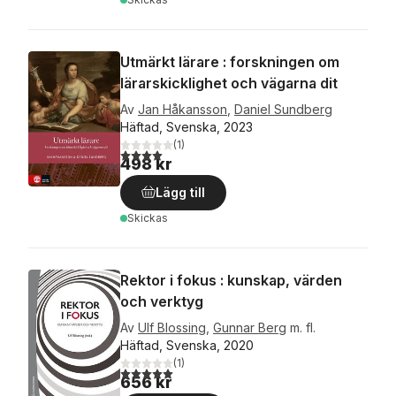
Utmärkt lärare : forskningen om
lärarskicklighet och vägarna dit
Av
Jan Håkansson
,
Daniel Sundberg
Häftad, Svenska, 2023
(
1
)
4,0
utav 5 stjärnor. Totalt antal röster:
498 kr
Lägg till
Skickas
Rektor i fokus : kunskap, värden
och verktyg
Av
Ulf Blossing
,
Gunnar Berg
m. fl.
Häftad, Svenska, 2020
(
1
)
5,0
utav 5 stjärnor. Totalt antal röster:
656 kr