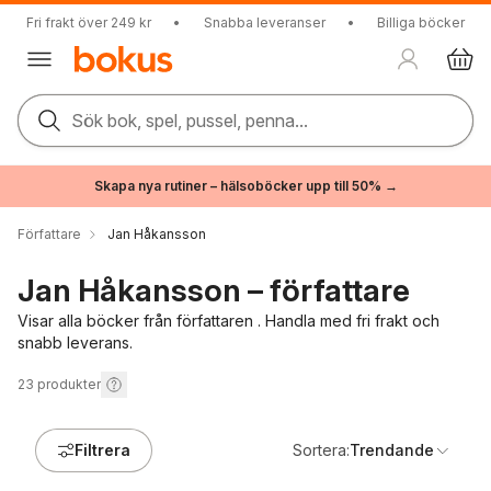
Fri frakt över 249 kr
•
Snabba leveranser
•
Billiga böcker
Sök bok, spel, pussel, penna...
Skapa nya rutiner – hälsoböcker upp till 50% →
Författare
Jan Håkansson
Jan Håkansson – författare
Visar alla böcker från författaren . Handla med fri frakt och
snabb leverans.
23
produkter
Filtrera
Sortera:
Trendande