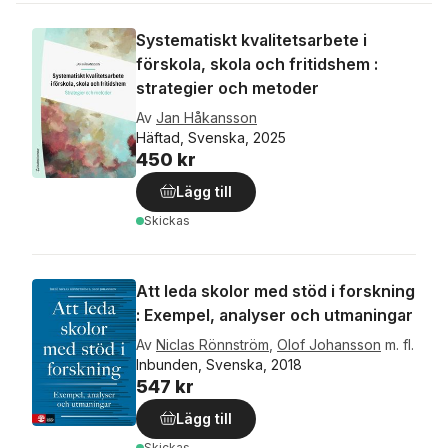
Systematiskt kvalitetsarbete i
förskola, skola och fritidshem :
strategier och metoder
Av
Jan Håkansson
Häftad, Svenska, 2025
450 kr
Lägg till
Skickas
Att leda skolor med stöd i forskning
: Exempel, analyser och utmaningar
Av
Niclas Rönnström
,
Olof Johansson
m. fl.
Inbunden, Svenska, 2018
547 kr
Lägg till
Skickas