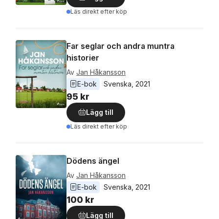
Läs direkt efter köp
Far seglar och andra muntra
historier
Av
Jan Håkansson
E-bok
Svenska
, 
2021
95 kr
Lägg till
Läs direkt efter köp
Dödens ängel
Av
Jan Håkansson
E-bok
Svenska
, 
2021
100 kr
Lägg till