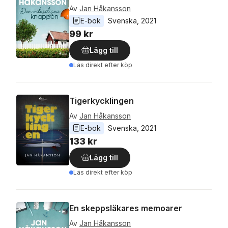
Av
Jan Håkansson
E-bok
Svenska
, 
2021
99 kr
Lägg till
Läs direkt efter köp
Tigerkycklingen
Av
Jan Håkansson
E-bok
Svenska
, 
2021
133 kr
Lägg till
Läs direkt efter köp
En skeppsläkares memoarer
Av
Jan Håkansson