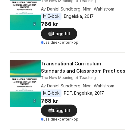
The New Meaning of Teaching
Av
Daniel Sundberg
,
Ninni Wahlstrom
E-bok
Engelska
, 
2017
766 kr
Lägg till
Läs direkt efter köp
Transnational Curriculum
Standards and Classroom Practices
The New Meaning of Teaching
Av
Daniel Sundberg
,
Ninni Wahlstrom
E-bok
PDF
, 
Engelska
, 
2017
768 kr
Lägg till
Läs direkt efter köp