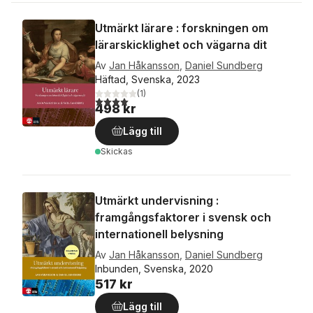
Utmärkt lärare : forskningen om
lärarskicklighet och vägarna dit
Av
Jan Håkansson
,
Daniel Sundberg
Häftad, Svenska, 2023
(
1
)
4,0
utav 5 stjärnor. Totalt antal röster:
498 kr
Lägg till
Skickas
Utmärkt undervisning :
framgångsfaktorer i svensk och
internationell belysning
Av
Jan Håkansson
,
Daniel Sundberg
Inbunden, Svenska, 2020
517 kr
Lägg till