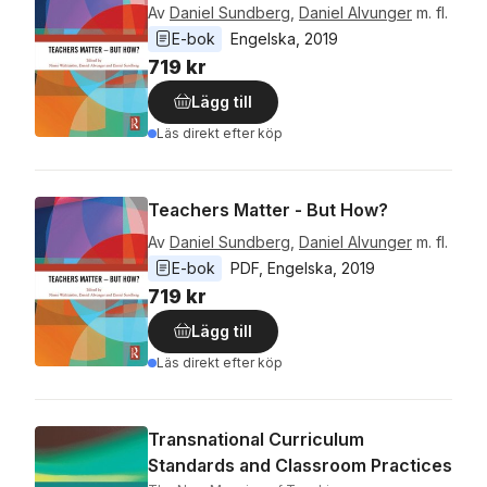
Av
Daniel Sundberg
,
Daniel Alvunger
m. fl.
E-bok
Engelska
, 
2019
719 kr
Lägg till
Läs direkt efter köp
Teachers Matter - But How?
Av
Daniel Sundberg
,
Daniel Alvunger
m. fl.
E-bok
PDF
, 
Engelska
, 
2019
719 kr
Lägg till
Läs direkt efter köp
Transnational Curriculum
Standards and Classroom Practices