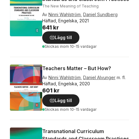
The New Meaning of Teaching
Av
Ninni Wahlström
,
Daniel Sundberg
Häftad, Engelska, 2021
641 kr
Lägg till
Skickas
inom 10-15 vardagar
Teachers Matter – But How?
Av
Ninni Wahlström
,
Daniel Alvunger
m. fl.
Häftad, Engelska, 2020
601 kr
Lägg till
Skickas
inom 10-15 vardagar
Transnational Curriculum
Standards and Classroom Practices