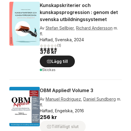
Kunskapskriterier och
kunskapsprogression : genom det
svenska utbildningssystemet
Av
Stefan Sellbjer
,
Richard Andersson
m.
fl.
Häftad, Svenska, 2024
(
1
)
5,0
utav 5 stjärnor. Totalt antal röster:
378 kr
Lägg till
Skickas
OBM Applied! Volume 3
Av
Manuel Rodriguez
,
Daniel Sundberg
m.
fl.
Häftad, Engelska, 2016
256 kr
Tillfälligt slut