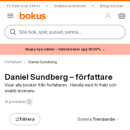
Fri frakt över 249 kr
•
Snabba leveranser
•
Billiga böcker
Sök bok, spel, pussel, penna...
Skapa nya rutiner – hälsoböcker upp till 50% →
Författare
Daniel Sundberg
Daniel Sundberg – författare
Visar alla böcker från författaren . Handla med fri frakt och
snabb leverans.
15
produkter
Filtrera
Sortera:
Trendande