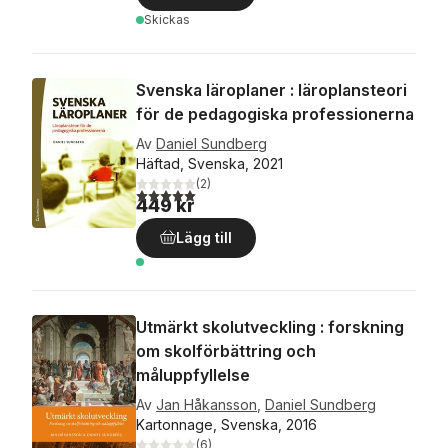
Skickas
Svenska läroplaner : läroplansteori
för de pedagogiska professionerna
Av
Daniel Sundberg
Häftad, Svenska, 2021
(
2
)
5,0
utav 5 stjärnor. Totalt antal röster:
449 kr
Lägg till
Utmärkt skolutveckling : forskning
om skolförbättring och
måluppfyllelse
Av
Jan Håkansson
,
Daniel Sundberg
Kartonnage, Svenska, 2016
(
6
)