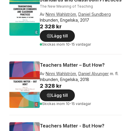
The New Meaning of Teaching
Av
Ninni Wahlström
,
Daniel Sundberg
Inbunden, Engelska, 2017
2 328 kr
Lägg till
Skickas
inom 10-15 vardagar
Teachers Matter – But How?
Av
Ninni Wahlström
,
Daniel Alvunger
m. fl.
Inbunden, Engelska, 2018
2 328 kr
Lägg till
Skickas
inom 10-15 vardagar
Teachers Matter - But How?