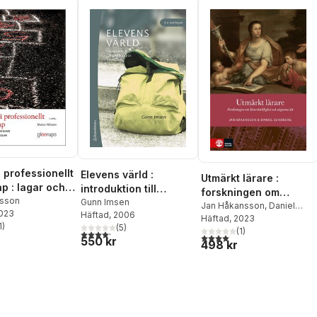
i professionellt
Elevens värld :
Utmärkt lärare :
ap : lagar och
introduktion till
forskningen om
und i den
lsson
pedagogisk psykologi
Gunn Imsen
lärarskicklighet och
Jan Håkansson
,
Daniel
2023
 skolan
Häftad
, 2006
Sundberg
Häftad
, 2023
vägarna dit
1
)
(
5
)
(
1
)
stjärnor. Totalt antal röster:
4,2
utav 5 stjärnor. Totalt antal röster:
4,0
utav 5 stjärnor. Totalt ant
550 kr
498 kr