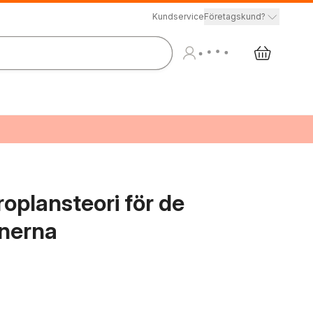
Kundservice
Företagskund?
roplansteori för de
onerna