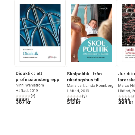
Didaktik : ett
Skolpolitik : från
Juridik 
professionsbegrepp
riksdagshus till
lärarsk
Ninni Wahlström
klassrum
Maria Jarl
,
Linda Rönnberg
värdegr
Marco Ni
Häftad
, 2019
Häftad
, 2019
Häftad
, 
svenska
(
2
)
(
3
)
(
4,5
utav 5 stjärnor. Totalt antal röster:
4,3
utav 5 stjärnor. Totalt antal röster:
4,0
utav 5 
387 kr
513 kr
394 kr