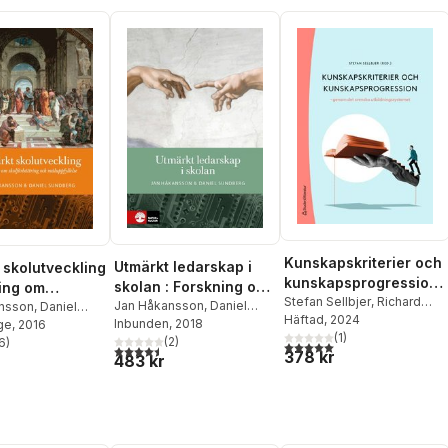
Kunskapskriterier och
Utmärkt ledarskap i
 skolutveckling
kunskapsprogression :
skolan : Forskning om
ning om
genom det svenska
Stefan Sellbjer
,
Richard
att leda för elevers
Jan Håkansson
,
Daniel
bättring och
nsson
,
Daniel
Andersson
Häftad
, 2024
,
Kerstin
utbildningssystemet
Sundberg
Inbunden
, 2018
g
ge
, 2016
måluppfyllel
yllelse
Hansson
(
,
1
Per Lindqvist
)
,
(
2
)
6
)
5,0
utav 5 stjärnor. Totalt ant
4,5
utav 5 stjärnor. Totalt antal röster:
stjärnor. Totalt antal röster:
378 kr
Andreas Nordin
,
Daniel
483 kr
Sundberg