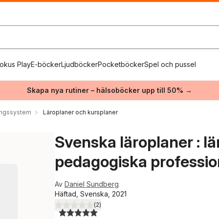
okus Play
E-böcker
Ljudböcker
Pocketböcker
Spel och pussel
Skapa nya rutiner – hälsoböcker upp till 50% →
ingssystem
Läroplaner och kursplaner
Svenska läroplaner : lä
pedagogiska professi
Av
Daniel Sundberg
Häftad, Svenska, 2021
(
2
)
5,0
utav 5 stjärnor. Totalt antal röster: