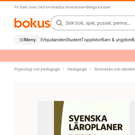
Fri frakt över 249 kr
•
Snabba leveranser
•
Billiga böcker
Sök bok, spel, pussel, penna...
Meny
Erbjudanden
Student
Topplistor
Barn & ungdom
B
Psykologi och pedagogik
Pedagogik
Skolväsen och utbildn