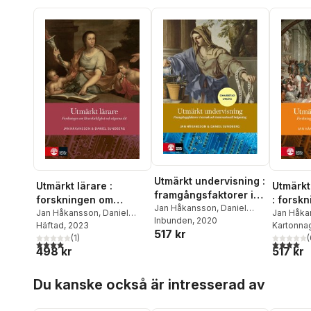
Utmärkt undervisning :
Utmärkt lärare :
Utmärkt
framgångsfaktorer i
forskningen om
: forsk
svensk och
Jan Håkansson
,
Daniel
lärarskicklighet och
Jan Håkansson
,
Daniel
skolför
Jan Håka
Sundberg
Inbunden
, 2020
internationell
Sundberg
Häftad
, 2023
Sundber
Kartonna
vägarna dit
måluppf
517 kr
belysning
(
1
)
(
4,0
utav 5 stjärnor. Totalt antal röster:
4,0
utav 5 
498 kr
517 kr
Hoppa över listan
Du kanske också är intresserad av