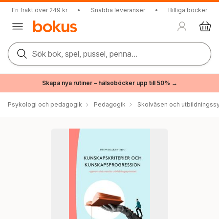
Fri frakt över 249 kr
•
Snabba leveranser
•
Billiga böcker
Sök bok, spel, pussel, penna...
Skapa nya rutiner – hälsoböcker upp till 50% →
Psykologi och pedagogik
Pedagogik
Skolväsen och utbildningss