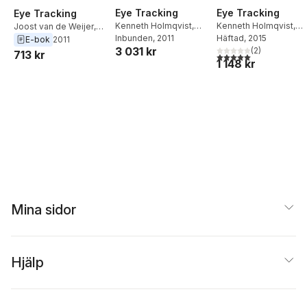
Eye Tracking
Eye Tracking
Eye Tracking
Kenneth Holmqvist
,
Kenneth Holmqvist
,
Joost van de Weijer
,
Marcus Nyström
Inbunden
, 2011
,
Marcus Nyström
Häftad
, 2015
,
Halszka Jarodzka
,
E-bok
2011
3 031 kr
Richard Andersson
,
Richard Andersson
(
2
)
,
Richard Dewhurst
,
713 kr
5,0
utav 5 stjärnor. Tota
1 148 kr
Richard Dewhurst
,
Richard Dewhurst
,
Richard Andersson
,
Halszka Jarodzka
,
Halszka Jarodzka
,
Marcus Nystrom
,
Joost van de Weijer
Joost van de Weijer
Kenneth Holmqvist
Mina sidor
Hjälp