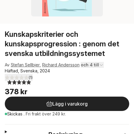
Kunskapskriterier och
kunskapsprogression : genom det
svenska utbildningssystemet
Av
Stefan Sellbjer
,
Richard Andersson
och 4 till
Häftad, Svenska, 2024
(
1
)
5,0
utav 5 stjärnor. Totalt antal röster:
378 kr
Lägg i varukorg
Skickas
.
Fri frakt över 249 kr.